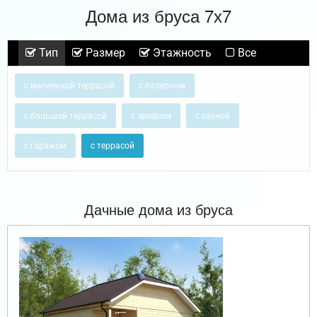
Дома из бруса 7х7
Тип
Размер
Этажность
Все
с маленькой террасой
с балконом
с большой террасой
с эркером
с сауной
с гаражом
с террасой
Дачные дома из бруса