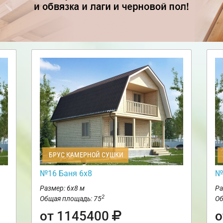
БРУС КАМЕРНОЙ СУШКИ
№16 Баня 6х8
№
Размер: 6х8 м
Ра
2
Общая площадь: 75
Об
от 1145400
о