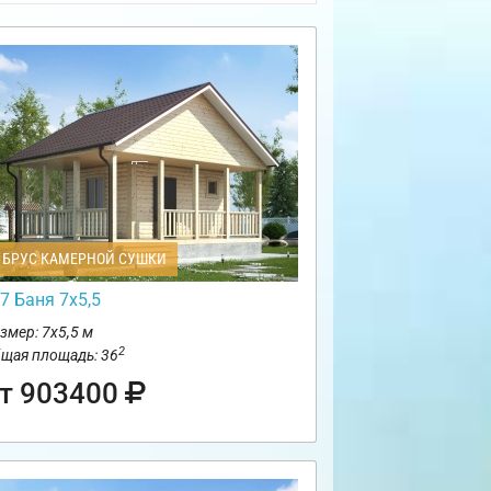
БРУС КАМЕРНОЙ СУШКИ
7 Баня 7х5,5
змер: 7х5,5 м
2
щая площадь: 36
т 903400