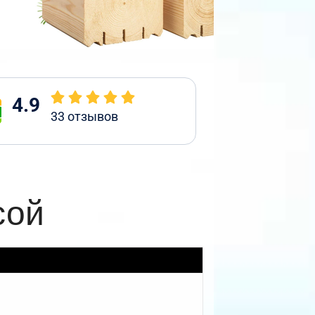
4.9
33
отзывов
сой