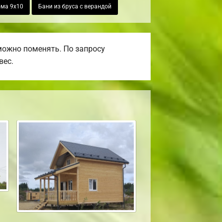
ома 9х10
Бани из бруса с верандой
можно поменять. По запросу
вес.