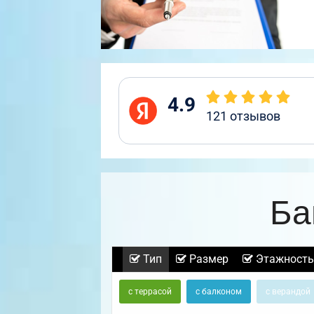
4.9
121
отзывов
Ба
Тип
Размер
Этажность
с террасой
с балконом
с верандой