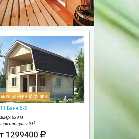
БРУС КАМЕРНОЙ СУШКИ
11 Баня 6х9
змер: 6х9 м
2
щая площадь: 91
т 1299400