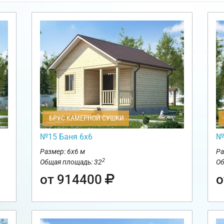
БРУС КАМЕРНОЙ СУШКИ
№15 Баня 6х6
№
Размер: 6х6 м
Ра
2
Общая площадь: 32
Об
от 914400
о