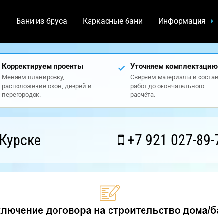
а
Бани из бруса
Каркасные бани
Информация
Корректируем проекты
Уточняем комплектацию
Меняем планировку,
Сверяем материалы и состав
расположение окон, дверей и
работ до окончательного
перегородок.
расчёта.
Курске
+7 921 027-89-