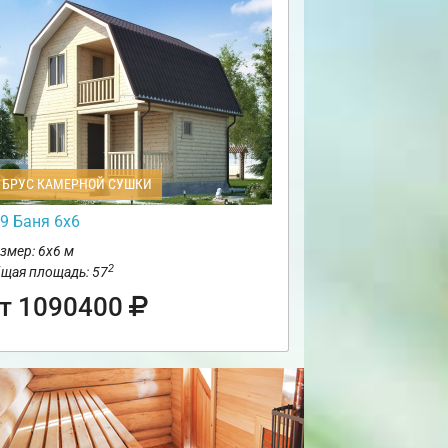
БРУС КАМЕРНОЙ СУШКИ
9 Баня 6х6
змер: 6х6 м
2
щая площадь: 57
т 1090400