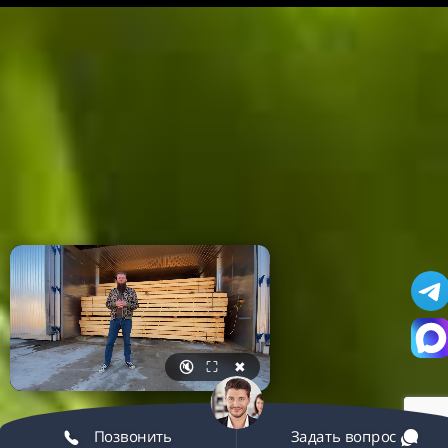
🔇
⛶
✖
Позвонить
Задать вопрос