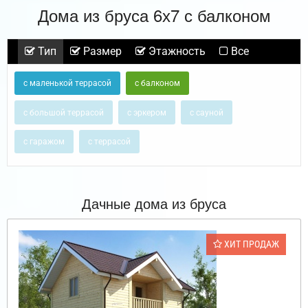
Дома из бруса 6х7 с балконом
Тип
Размер
Этажность
Все
с маленькой террасой
с балконом
с большой террасой
с эркером
с сауной
с гаражом
с террасой
Дачные дома из бруса
ХИТ ПРОДАЖ