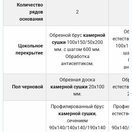
Количество
рядов
2
основания
Обр
Обрезной брус
камерной
естеств
сушки
100х150/50х200
Цокольное
100х15
мм. с шагом 600 мм.
перекрытие
шаг
Обработка
О
антисептиком.
ант
Обрезная доска
Обр
Пол черновой
камерной сушки
20х100
естеств
мм.
2
Профилированный брус
Профили
камерной сушки
,
естестве
сечением
с
90х140/140х140/190х140
90х140/