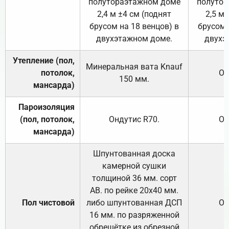
полутораэтажном доме
полутор
2,4 м ±4 см (поднят
2,5 м 
брусом на 18 венцов) в
брусом 
двухэтажном доме.
двухэ
Утепление (пол,
Минеральная вата
Knauf
потолок,
От
150
мм.
мансарда)
Пароизоляция
(пол, потолок,
Ондутис
R70
.
От
мансарда)
Шпунтованная доска
камерной сушки
толщиной 36 мм. сорт
АВ. по рейке 20х40 мм.
Пол чистовой
либо шпунтованная ДСП
От
16 мм. по разряженной
обрешётке из обрезной