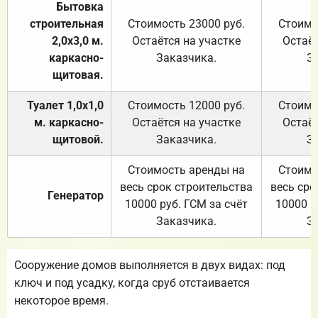
Бытовка
строительная
Стоимость 23000 руб.
Стоимо
2,0х3,0 м.
Остаётся на участке
Остаёт
каркасно-
Заказчика.
З
щитовая.
Туалет 1,0х1,0
Стоимость 12000 руб.
Стоимо
м. каркасно-
Остаётся на участке
Остаёт
щитовой.
Заказчика.
З
Стоимость аренды на
Стоимо
весь срок строительства
весь сро
Генератор
10000 руб. ГСМ за счёт
10000 р
Заказчика.
З
Сооружение домов выполняется в двух видах: под
ключ и под усадку, когда сруб отстаивается
некоторое время.