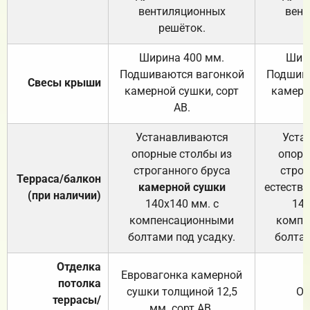
вентиляционных
вент
решёток.
Ширина 400 мм.
Шир
Подшиваются вагонкой
Подшива
Свесы крыши
камерной сушки, сорт
камерн
АВ.
Устанавливаются
Уста
опорные столбы из
опорн
строганного бруса
строг
Терраса/балкон
камерной сушки
естеств
(при наличии)
140х140 мм. с
140
компенсационными
компе
болтами под усадку.
болтам
Отделка
Евровагонка камерной
потолка
сушки толщиной 12,5
От
террасы/
мм. сорт АВ.