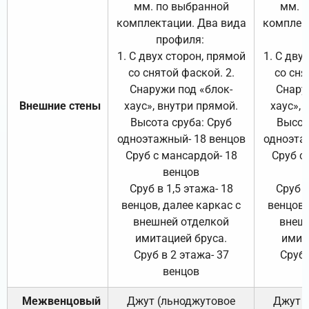
мм. по выбранной
мм. 
комплектации. Два вида
комплек
профиля:
п
1. С двух сторон, прямой
1. С дву
со снятой фаской. 2.
со сня
Снаружи под «блок-
Снару
Внешние стены
хаус», внутри прямой.
хаус», 
Высота сруба: Сруб
Высот
одноэтажный- 18 венцов
одноэта
Сруб с мансардой- 18
Сруб с
венцов
Сруб в 1,5 этажа- 18
Сруб в
венцов, далее каркас с
венцов,
внешней отделкой
внеш
имитацией бруса.
имит
Сруб в 2 этажа- 37
Сруб 
венцов
Межвенцовый
Джут (льноджутовое
Джут 