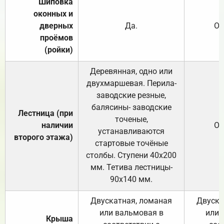
Шиповка
оконных и
дверных
Да.
От
проёмов
(ройки)
Деревянная, одно или
двухмаршевая. Перила-
заводские резные,
балясины- заводские
Лестница (при
точеные,
наличии
От
устанавливаются
второго этажа)
стартовые точёные
столбы. Ступени 40х200
мм. Тетива лестницы-
90х140 мм.
Двускатная, ломаная
Двуска
или вальмовая в
или 
Крыша