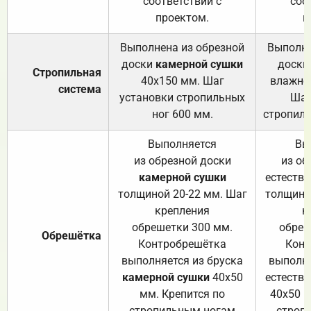
соответствии с
соо
проектом.
п
Выполнена из обрезной
Выполне
доски
камерной сушки
доски
Стропильная
40х150 мм. Шаг
влажно
система
установки стропильных
Шаг
ног 600 мм.
стропиль
Выполняется
Вы
из обрезной доски
из об
камерной сушки
естеств
толщиной 20-22 мм. Шаг
толщино
крепления
к
обрешетки 300 мм.
обреш
Обрешётка
Контробрешётка
Конт
выполняется из бруска
выполня
камерной сушки
40х50
естеств
мм. Крепится по
40х50 м
стропильным ногам
строп