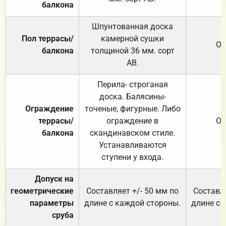
балкона
Шпунтованная доска
Пол террасы/
камерной сушки
От
балкона
толщиной 36 мм. сорт
АВ.
Перила- строганая
доска. Балясины-
Ограждение
точеные, фигурные. Либо
террасы/
ограждение в
От
балкона
скандинавском стиле.
Устанавливаются
ступени у входа.
Допуск на
геометрические
Составляет +/- 50 мм по
Составля
параметры
длине с каждой стороны.
длине с 
сруба