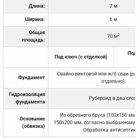
Длина:
7 м
Ширина:
6 м
Общая
2
70 м
площадь:
Под 
Под ключ (с отделкой)
Свайно-винтовой или ж/б сваи (р
Фундамент
отдельно).
Гидроизоляция
Рубероид в два слоя
фундамента
Из обрезного бруса (100х150 мм.
Основание
150х200 мм. согласно выбранному с
(обвязка)
Обработка антисептик