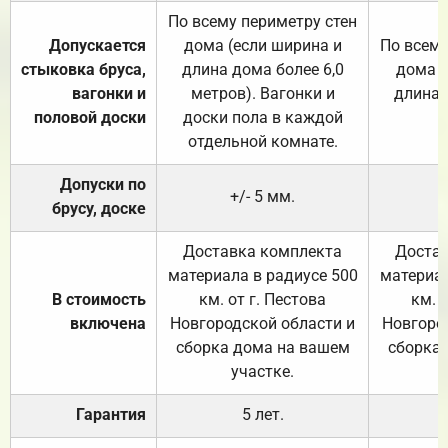
По всему периметру стен
Допускается
дома (если ширина и
По всему
стыковка бруса,
длина дома более 6,0
дома (
вагонки и
метров). Вагонки и
длина 
половой доски
доски пола в каждой
отдельной комнате.
Допуски по
+/- 5 мм.
брусу, доске
Доставка комплекта
Достав
материала в радиусе 500
материал
В стоимость
км. от г. Пестова
км. 
включена
Новгородской области и
Новгоро
сборка дома на вашем
сборка
участке.
Гарантия
5 лет.