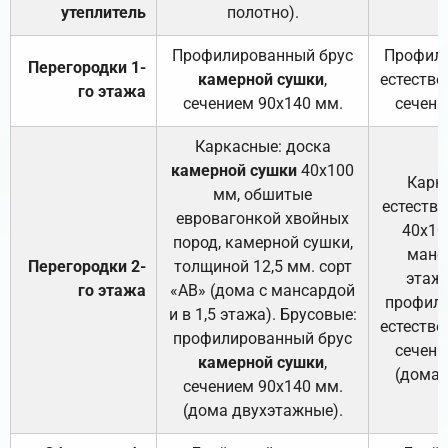
утеплитель
полотно).
п
Профилированный брус
Профили
Перегородки 1-
камерной сушки
,
естестве
го этажа
сечением 90х140 мм.
сечени
Каркасные: доска
камерной сушки
40х100
Карк
мм, обшитые
естеств
евровагонкой хвойных
40х10
пород, камерной сушки,
манса
Перегородки 2-
толщиной 12,5 мм. сорт
этажа
го этажа
«АВ» (дома с мансардой
профили
и в 1,5 этажа). Брусовые:
естестве
профилированный брус
сечени
камерной сушки
,
(дома 
сечением 90х140 мм.
(дома двухэтажные).