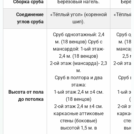
Сборка сруба
Берёзовый нагель.
Берёз
Соединение
«Тёплый угол» (коренной
«Тёплый 
углов сруба
шип).
Сруб одноэтажный: 2,4
Сруб од
м. (18 венцов) Сруб с
м. (18
мансардой: 1-ый этаж-
мансард
2,4 м. (18 венцов)
2,5 м
2-ой этаж (мансарда)- 2,3
2-ой этаж
м.
Сруб в полтора и два
Сруб в
этажа:
Высота от пола
1-ый этаж 2,4 м ±4 см.
1-ый эт
до потолка
(18 венцов)
(1
2-ой этаж 2,4 м ±4 см.
2-ой эт
каркасные аттиковые
каркас
стены (боковые)
стен
высотой 1,5 м. в
высо