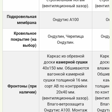
(вентиляционный зазор).
(вентиля
Подкровельная
Ондутис А100
Он
мембрана
Кровельное
Ондулин, Черепица
Ондул
покрытие (на
Ондулин.
выбор)
Каркас из обрезной
Карка
доски
камерной сушки
доски
40х150 мм. Обшиваются
влажно
вагонкой камерной
Обшива
сушки толщиной 16 мм.
каме
Фронтоны (при
сорт АВ по контррейке
толщиной
наличии)
20х40 мм.
по контр
(вентиляционный зазор).
(вентиля
Влаго-ветрозащита
Влаго
Ондутис А100. Монтаж
Ондути