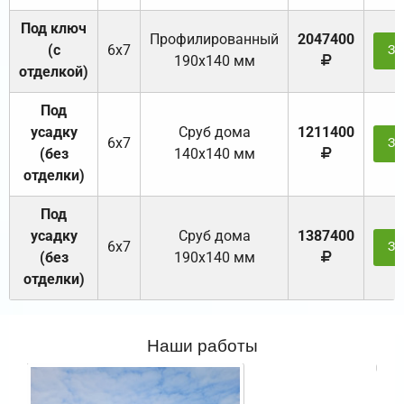
Под ключ
Профилированный
2047400
(с
6х7
За
190х140 мм
отделкой)
Под
усадку
Cруб дома
1211400
6х7
За
(без
140х140 мм
отделки)
Под
усадку
Cруб дома
1387400
6х7
За
(без
190х140 мм
отделки)
Наши работы