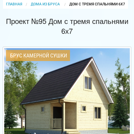
ГЛАВНАЯ
ДОМА ИЗ БРУСА
CURRENT:
ДОМ С ТРЕМЯ СПАЛЬНЯМИ 6Х7
Проект №95 Дом с тремя спальнями
6х7
БРУС КАМЕРНОЙ СУШКИ