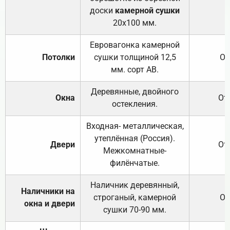
доски
камерной сушки
20х100 мм.
Евровагонка камерной
Потолки
сушки толщиной 12,5
От
мм. сорт АВ.
Деревянные, двойного
Окна
От
остекления.
Входная- металлическая,
утеплённая (Россия).
Двери
От
Межкомнатные-
филёнчатые.
Наличник деревянный,
Наличники на
строганый, камерной
От
окна и двери
сушки 70-90 мм.