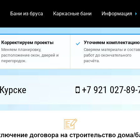
а
Бани из бруса
Каркасные бани
Информация
Корректируем проекты
Уточняем комплектацию
Меняем планировку,
Сверяем материалы и состав
расположение окон, дверей и
работ до окончательного
перегородок.
расчёта.
Курске
+7 921 027-89-