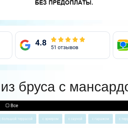
4.8
51
отзывов
из бруса с мансард
Все
с большой террасой
с эркером
с сауной
с гаражом
с тер