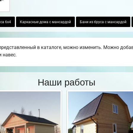
са 6х4
Каркасные дома с мансардой
Бани из бруса с мансардой
редставленный в каталоге, можно изменить. Можно добавит
 навес.
Наши работы