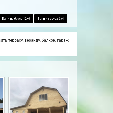
Бани из бруса 12х6
Бани из бруса 6х4
ь террасу, веранду, балкон, гараж,