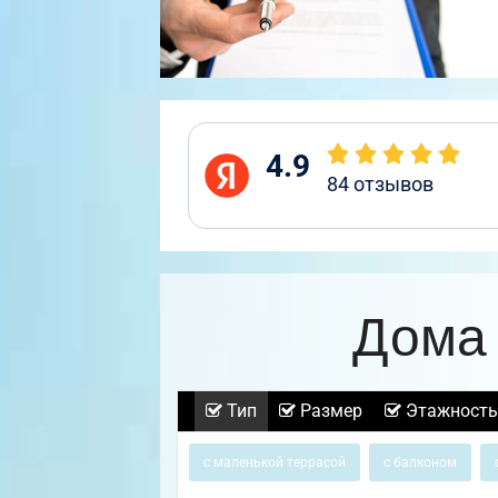
4.9
84
отзывов
Дома 
Тип
Размер
Этажность
с маленькой террасой
с балконом