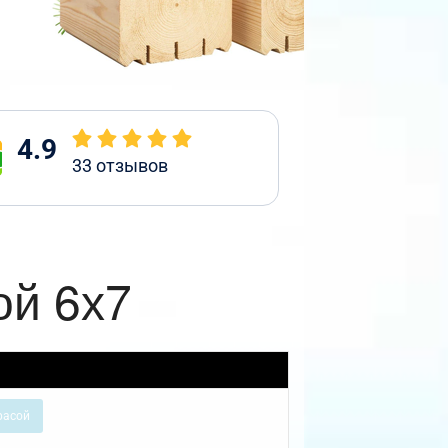
4.9
33
отзывов
ой 6х7
расой