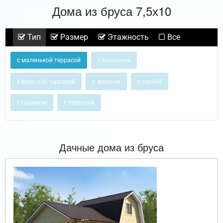
Дома из бруса 7,5х10
Тип
Размер
Этажность
Все
с маленькой террасой
с балконом
с большой террасой
с эркером
с сауной
с гаражом
с террасой
Дачные дома из бруса