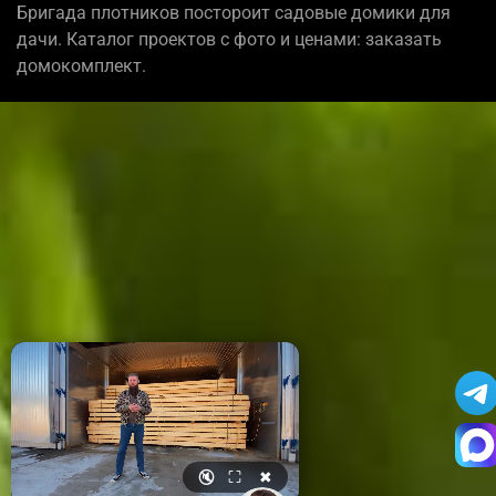
Бригада плотников постороит садовые домики для
дачи. Каталог проектов с фото и ценами: заказать
домокомплект.
🔇
⛶
✖