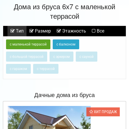
Дома из бруса 6х7 с маленькой
террасой
Тип
Размер
Этажность
Все
с маленькой террасой
с балконом
с большой террасой
с эркером
с сауной
с гаражом
с террасой
Дачные дома из бруса
ХИТ ПРОДАЖ