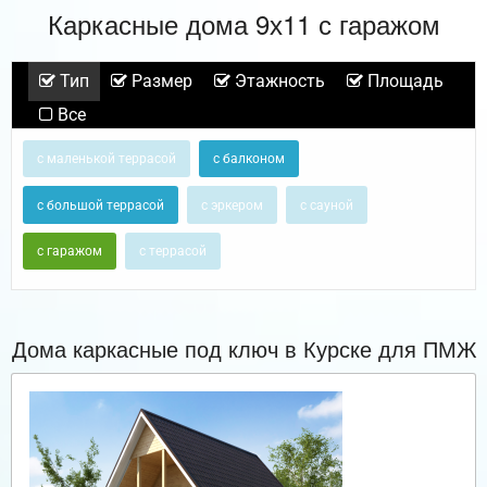
Каркасные дома 9х11 с гаражом
Тип
Размер
Этажность
Площадь
Все
с маленькой террасой
с балконом
с большой террасой
с эркером
с сауной
с гаражом
с террасой
Дома каркасные под ключ в Курске для ПМЖ