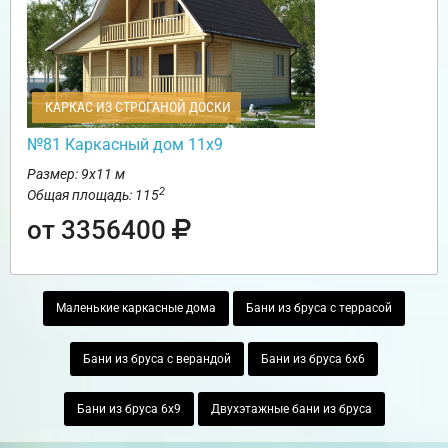
КАРКАС ИЗ СТРОГАНОЙ ДОСКИ
№81 Каркасный дом 11х9
Размер: 9х11 м
2
Общая площадь: 115
от 3356400
Маленькие каркасные дома
Бани из бруса с террасой
Бани из бруса с верандой
Бани из бруса 6х6
Бани из бруса 6х9
Двухэтажные бани из бруса