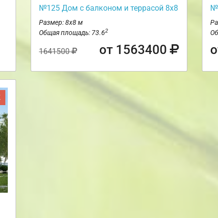
№125 Дом с балконом и террасой 8х8
№
Размер: 8х8 м
Ра
2
Общая площадь: 73.6
Об
от 1563400
о
1641500
Ж