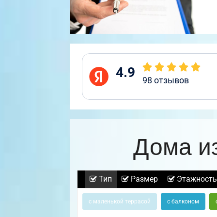
4.9
98
отзывов
Дома и
Тип
Размер
Этажность
с маленькой террасой
с балконом