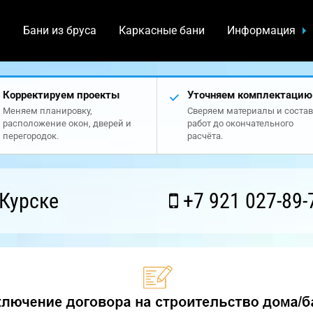
а
Бани из бруса
Каркасные бани
Информация
Корректируем проекты
Уточняем комплектацию
Меняем планировку,
Сверяем материалы и состав
расположение окон, дверей и
работ до окончательного
перегородок.
расчёта.
Курске
+7 921 027-89-