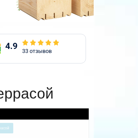
4.9
33
отзывов
еррасой
расой