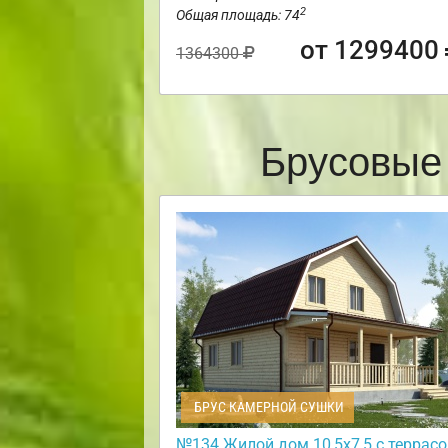
2
Общая площадь: 74
от 1299400
1364300
Брусовые
БРУС КАМЕРНОЙ СУШКИ
№134 Жилой дом 10,5х7,5 с террасо