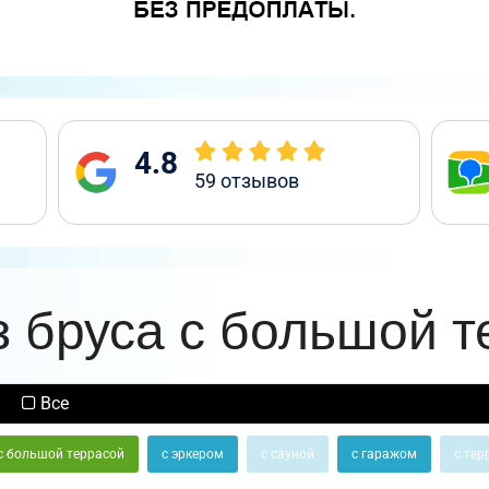
4.8
59
отзывов
з бруса с большой т
Все
с большой террасой
с эркером
с сауной
с гаражом
с тер