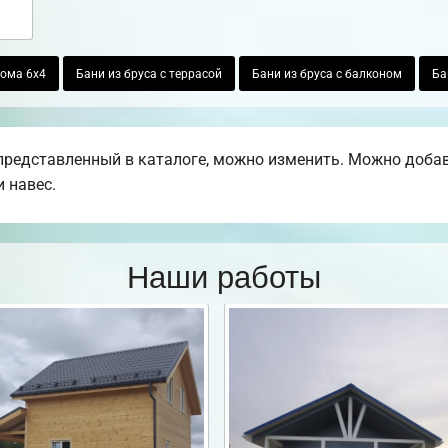
ома 6х4
Бани из бруса с террасой
Бани из бруса с балконом
Ба
редставленный в каталоге, можно изменить. Можно добавит
 навес.
Наши работы