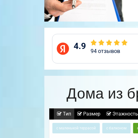
4.9
94
отзывов
Дома из б
Тип
Размер
Этажность
с маленькой террасой
с балконом