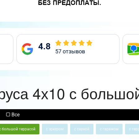
4.8
57
отзывов
руса 4х10 с большо
Все
с большой террасой
с эркером
с сауной
с гаражом
с тер