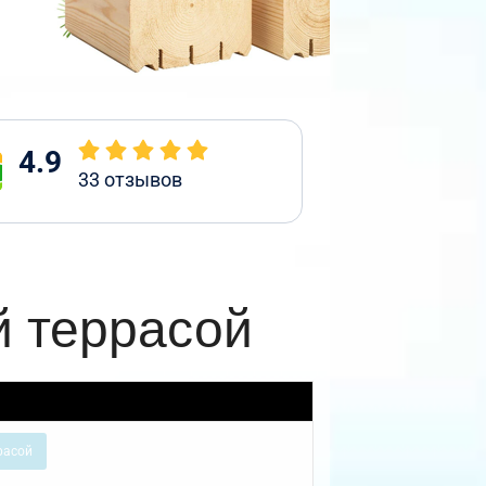
4.9
33
отзывов
й террасой
расой