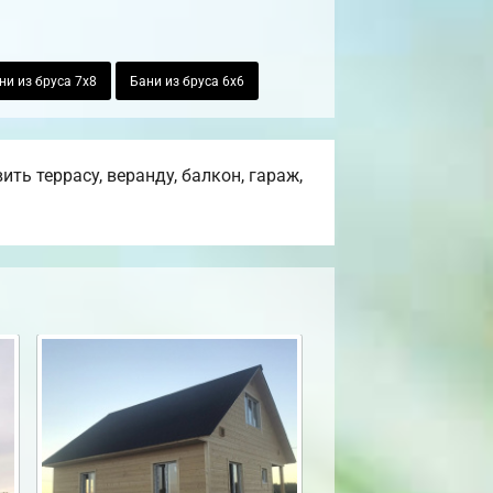
ни из бруса 7х8
Бани из бруса 6х6
ь террасу, веранду, балкон, гараж,