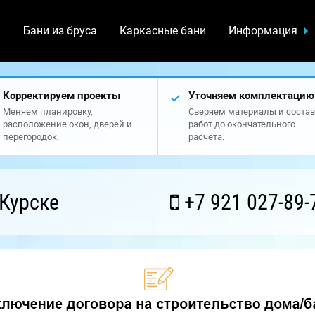
а
Бани из бруса
Каркасные бани
Информация
Корректируем проекты
Уточняем комплектацию
Меняем планировку,
Сверяем материалы и состав
расположение окон, дверей и
работ до окончательного
перегородок.
расчёта.
Курске
+7 921 027-89-