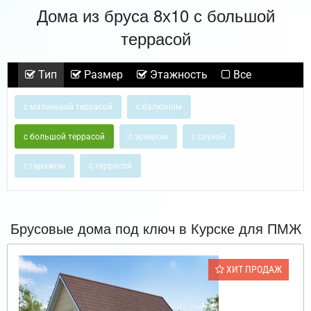
Дома из бруса 8х10 с большой
террасой
Тип
Размер
Этажность
Все
с маленькой террасой
с балконом
с большой террасой
с эркером
с сауной
с гаражом
с террасой
Брусовые дома под ключ в Курске для ПМЖ
ХИТ ПРОДАЖ