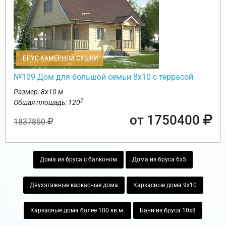
БРУС КАМЕРНОЙ СУШКИ
№109 Дом для большой семьи 8х10 с террасой
Размер: 8х10 м
2
Общая площадь: 120
от 1750400
1837850
Дома из бруса с балконом
Дома из бруса 6х5
Двухэтажные каркасные дома
Каркасные дома 9х10
Каркасные дома более 100 кв.м.
Бани из бруса 10х8