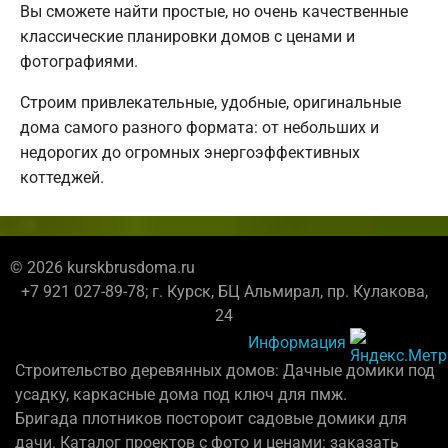
Вы сможете найти простые, но очень качественные
классические планировки домов с ценами и
фотографиями.
Строим привлекательные, удобные, оригинальные
дома самого разного формата: от небольших и
недорогих до огромных энергоэффективных
коттеджей.
© 2026 kurskbrusdoma.ru
+7 921 027-89-78; г. Курск, БЦ Альмирал, пр. Кулакова,
24
Информация
Строительство деревянных домов: Дачные домики под
усадку, каркасные дома под ключ для пмж.
Бригада плотников постороит садовые домики для
дачи. Каталог проектов с фото и ценами: заказать