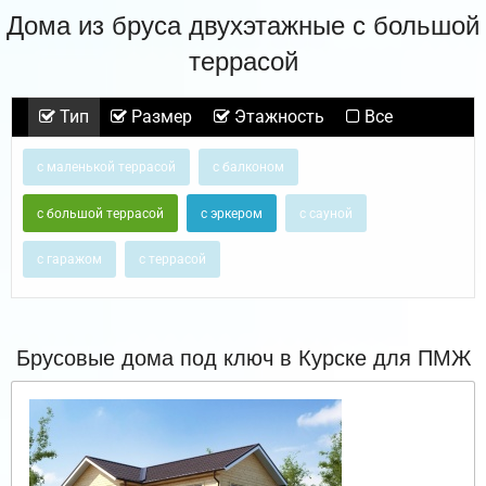
Дома из бруса двухэтажные с большой
террасой
Тип
Размер
Этажность
Все
с маленькой террасой
с балконом
с большой террасой
с эркером
с сауной
с гаражом
с террасой
Брусовые дома под ключ в Курске для ПМЖ