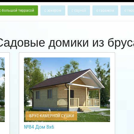
с большой террасой
с эркером
с сауной
с гаражом
с тер
Садовые домики из брус
БРУС КАМЕРНОЙ СУШКИ
№84 Дом 8х6