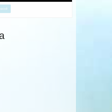
расой
а