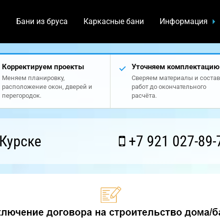
а
Бани из бруса
Каркасные бани
Информация
Корректируем проекты
Уточняем комплектацию
Меняем планировку,
Сверяем материалы и состав
расположение окон, дверей и
работ до окончательного
перегородок.
расчёта.
Курске
+7 921 027-89-