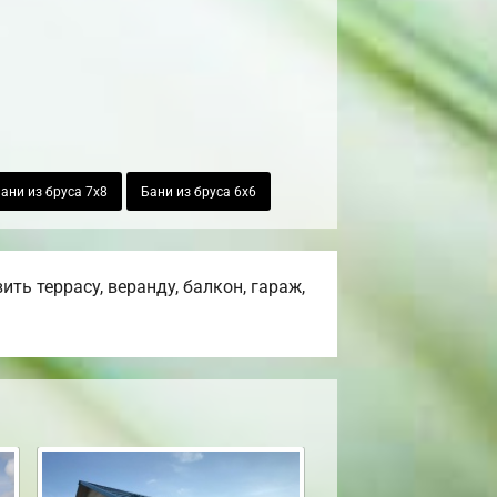
ани из бруса 7х8
Бани из бруса 6х6
ь террасу, веранду, балкон, гараж,