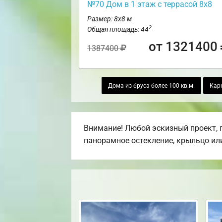
№70 Дом в 1 этаж с террасой 8х8
Размер: 8х8 м
2
Общая площадь: 44
от 1321400
1387400
Дома из бруса более 100 кв.м.
Кар
Внимание! Любой эскизный проект, п
панорамное остекление, крыльцо или