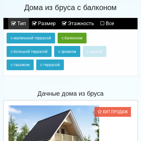
Дома из бруса с балконом
Тип
Размер
Этажность
Все
с маленькой террасой
с балконом
с большой террасой
с эркером
с сауной
с гаражом
с террасой
Дачные дома из бруса
ХИТ ПРОДАЖ