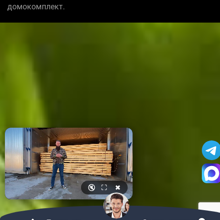
домокомплект.
🔇
⛶
✖