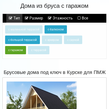
Дома из бруса с гаражом
Тип
Размер
Этажность
Все
с маленькой террасой
с балконом
с большой террасой
с эркером
с сауной
с гаражом
с террасой
Брусовые дома под ключ в Курске для ПМЖ