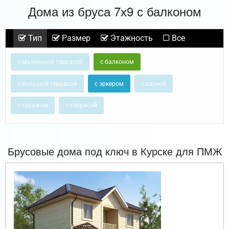
Дома из бруса 7х9 с балконом
Тип
Размер
Этажность
Все
с маленькой террасой
с балконом
с большой террасой
с эркером
с сауной
с гаражом
с террасой
Брусовые дома под ключ в Курске для ПМЖ