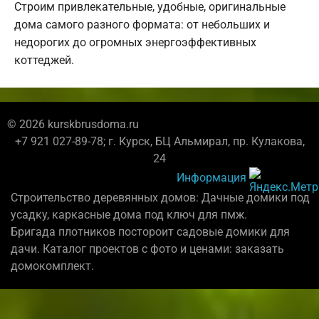
Строим привлекательные, удобные, оригинальные
дома самого разного формата: от небольших и
недорогих до огромных энергоэффективных
коттеджей.
© 2026 kurskbrusdoma.ru
+7 921 027-89-78; г. Курск, БЦ Альмирал, пр. Кулакова,
24
Информация
Строительство деревянных домов: Дачные домики под
усадку, каркасные дома под ключ для пмж.
Бригада плотников постороит садовые домики для
дачи. Каталог проектов с фото и ценами: заказать
домокомплект.