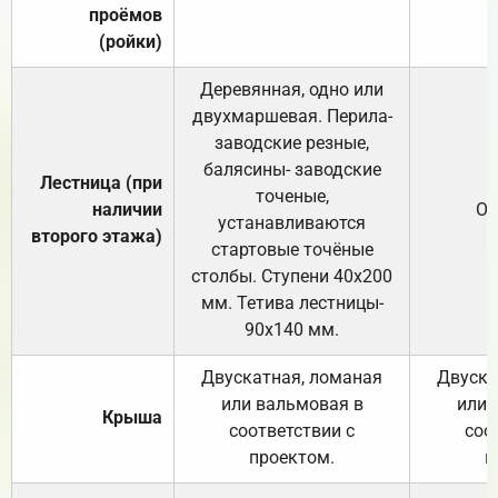
проёмов
(ройки)
Деревянная, одно или
двухмаршевая. Перила-
заводские резные,
балясины- заводские
Лестница (при
точеные,
наличии
От
устанавливаются
второго этажа)
стартовые точёные
столбы. Ступени 40х200
мм. Тетива лестницы-
90х140 мм.
Двускатная, ломаная
Двуска
или вальмовая в
или 
Крыша
соответствии с
соо
проектом.
п