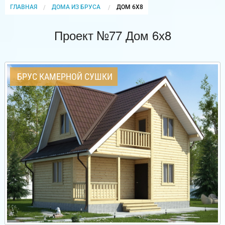
ГЛАВНАЯ
ДОМА ИЗ БРУСА
CURRENT:
ДОМ 6Х8
Проект №77 Дом 6х8
БРУС КАМЕРНОЙ СУШКИ