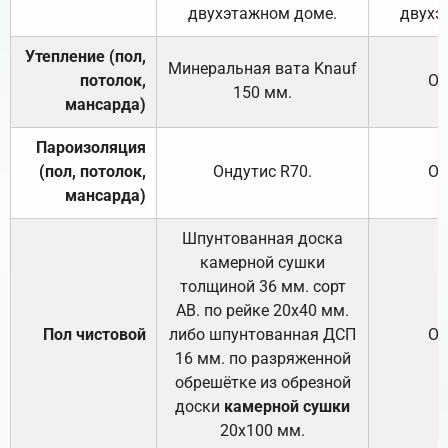
двухэтажном доме.
двухэ
Утепление (пол,
Минеральная вата
Knauf
потолок,
От
150
мм.
мансарда)
Пароизоляция
(пол, потолок,
Ондутис
R70
.
От
мансарда)
Шпунтованная доска
камерной сушки
толщиной 36 мм. сорт
АВ. по рейке 20х40 мм.
Пол чистовой
либо шпунтованная ДСП
От
16 мм. по разряженной
обрешётке из обрезной
доски
камерной сушки
20х100 мм.