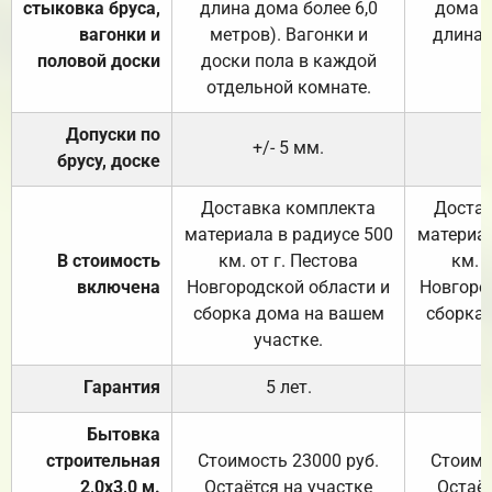
стыковка бруса,
длина дома более 6,0
дома (
вагонки и
метров). Вагонки и
длина 
половой доски
доски пола в каждой
отдельной комнате.
Допуски по
+/- 5 мм.
брусу, доске
Доставка комплекта
Достав
материала в радиусе 500
материал
В стоимость
км. от г. Пестова
км. 
включена
Новгородской области и
Новгоро
сборка дома на вашем
сборка
участке.
Гарантия
5 лет.
Бытовка
строительная
Стоимость 23000 руб.
Стоимо
2,0х3,0 м.
Остаётся на участке
Остаёт