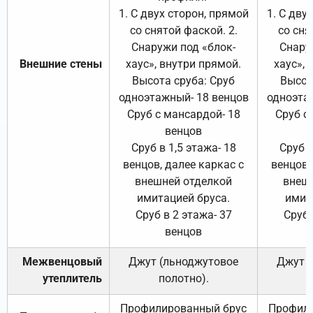
1. С двух сторон, прямой
1. С дву
со снятой фаской. 2.
со сня
Снаружи под «блок-
Снару
Внешние стены
хаус», внутри прямой.
хаус», 
Высота сруба: Сруб
Высот
одноэтажный- 18 венцов
одноэта
Сруб с мансардой- 18
Сруб с
венцов
Сруб в 1,5 этажа- 18
Сруб в
венцов, далее каркас с
венцов,
внешней отделкой
внеш
имитацией бруса.
имит
Сруб в 2 этажа- 37
Сруб 
венцов
Межвенцовый
Джут (льноджутовое
Джут 
утеплитель
полотно).
п
Профилированный брус
Профили