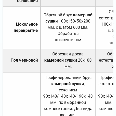
основания
Обр
Обрезной брус
камерной
естеств
сушки
100х150/50х200
Цокольное
100х15
мм. с шагом 600 мм.
перекрытие
шаг
Обработка
О
антисептиком.
ант
Обрезная доска
Обр
Пол черновой
камерной сушки
20х100
естеств
мм.
2
Профилированный брус
Профили
камерной сушки
,
естестве
сечением
с
90х140/140х140/190х140
90х140/
мм. по выбранной
мм. 
комплектации. Два вида
комплек
профиля:
п