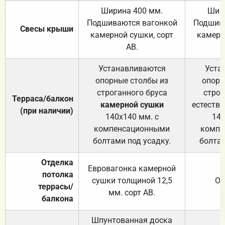
Ширина 400 мм.
Шир
Подшиваются вагонкой
Подшива
Свесы крыши
камерной сушки, сорт
камерн
АВ.
Устанавливаются
Уста
опорные столбы из
опорн
строганного бруса
строг
Терраса/балкон
камерной сушки
естеств
(при наличии)
140х140 мм. с
140
компенсационными
компе
болтами под усадку.
болтам
Отделка
Евровагонка камерной
потолка
сушки толщиной 12,5
От
террасы/
мм. сорт АВ.
балкона
Шпунтованная доска