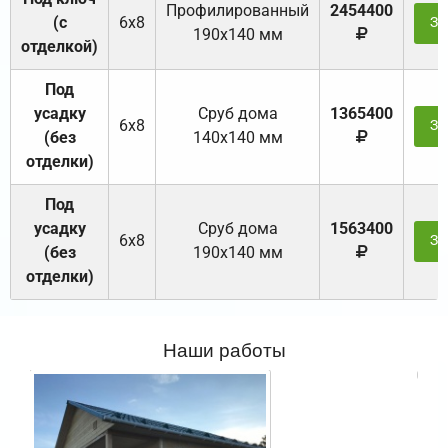
Профилированный
2454400
(с
6х8
За
190х140 мм
отделкой)
Под
усадку
Cруб дома
1365400
6х8
За
(без
140х140 мм
отделки)
Под
усадку
Cруб дома
1563400
6х8
За
(без
190х140 мм
отделки)
Наши работы