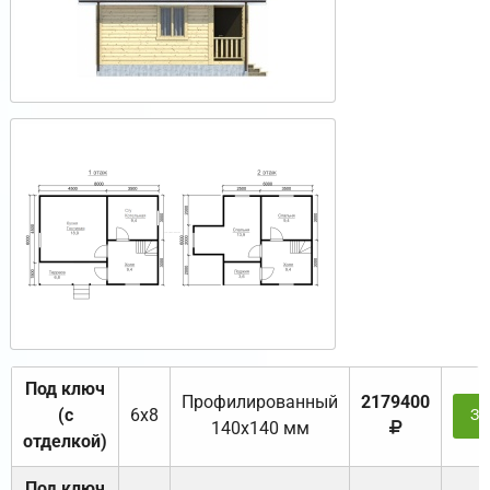
Под ключ
Профилированный
2179400
(с
6х8
За
140х140 мм
отделкой)
Под ключ