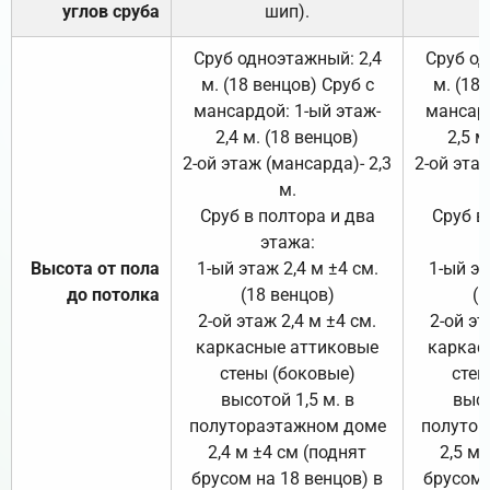
углов сруба
шип).
Сруб одноэтажный: 2,4
Сруб од
м. (18 венцов) Сруб с
м. (18
мансардой: 1-ый этаж-
мансард
2,4 м. (18 венцов)
2,5 м
2-ой этаж (мансарда)- 2,3
2-ой этаж
м.
Сруб в полтора и два
Сруб в
этажа:
Высота от пола
1-ый этаж 2,4 м ±4 см.
1-ый эт
до потолка
(18 венцов)
(1
2-ой этаж 2,4 м ±4 см.
2-ой эт
каркасные аттиковые
каркас
стены (боковые)
стен
высотой 1,5 м. в
высо
полутораэтажном доме
полутор
2,4 м ±4 см (поднят
2,5 м 
брусом на 18 венцов) в
брусом 