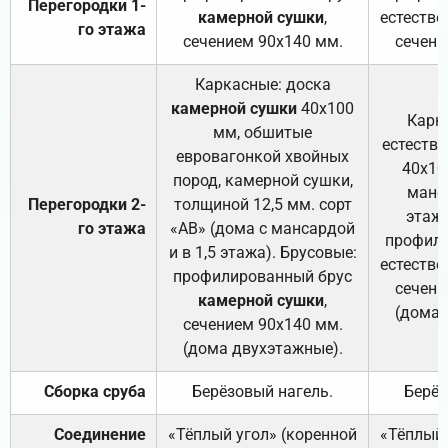
Перегородки 1-
камерной сушки
,
естестве
го этажа
сечением 90х140 мм.
сечени
Каркасные: доска
камерной сушки
40х100
Карк
мм, обшитые
естеств
евровагонкой хвойных
40х10
пород, камерной сушки,
манса
Перегородки 2-
толщиной 12,5 мм. сорт
этажа
го этажа
«АВ» (дома с мансардой
профили
и в 1,5 этажа). Брусовые:
естестве
профилированный брус
сечени
камерной сушки
,
(дома 
сечением 90х140 мм.
(дома двухэтажные).
Сборка сруба
Берёзовый нагель.
Берёз
Соединение
«Тёплый угол» (коренной
«Тёплый 