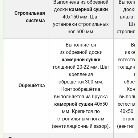
Выполнена из обрезной
Выполне
доски
камерной сушки
доски
Стропильная
40х150 мм. Шаг
влажно
система
установки стропильных
Шаг
ног 600 мм.
стропиль
Выполняется
Вы
из обрезной доски
из об
камерной сушки
естеств
толщиной 20-22 мм. Шаг
толщино
крепления
к
обрешетки 300 мм.
обреш
Обрешётка
Контробрешётка
Конт
выполняется из бруска
выполня
камерной сушки
40х50
естеств
мм. Крепится по
40х50 м
стропильным ногам
строп
(вентиляционный зазор).
(вентиля