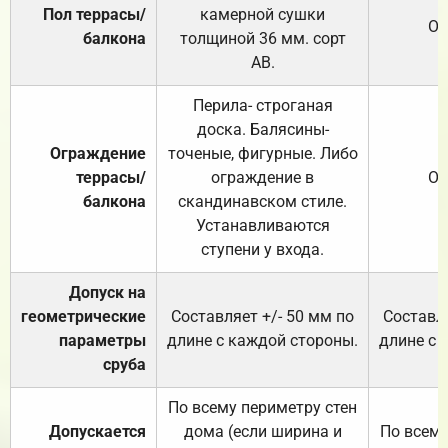
Пол террасы/
камерной сушки
От
балкона
толщиной 36 мм. сорт
АВ.
Перила- строганая
доска. Балясины-
Ограждение
точеные, фигурные. Либо
террасы/
ограждение в
От
балкона
скандинавском стиле.
Устанавливаются
ступени у входа.
Допуск на
геометрические
Составляет +/- 50 мм по
Составля
параметры
длине с каждой стороны.
длине с 
сруба
По всему периметру стен
Допускается
дома (если ширина и
По всему