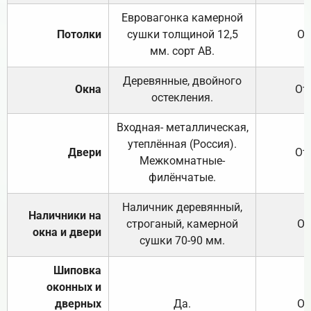
Евровагонка камерной
Потолки
сушки толщиной 12,5
От
мм. сорт АВ.
Деревянные, двойного
Окна
От
остекления.
Входная- металлическая,
утеплённая (Россия).
Двери
От
Межкомнатные-
филёнчатые.
Наличник деревянный,
Наличники на
строганый, камерной
От
окна и двери
сушки 70-90 мм.
Шиповка
оконных и
дверных
Да.
От