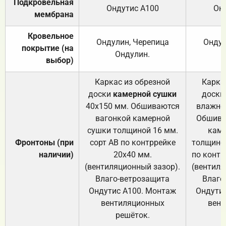
Подкровельная
Ондутис А100
Он
мембрана
Кровельное
Ондулин, Черепица
Ондул
покрытие (на
Ондулин.
выбор)
Каркас из обрезной
Карка
доски
камерной сушки
доски
40х150 мм. Обшиваются
влажно
вагонкой камерной
Обшива
сушки толщиной 16 мм.
каме
Фронтоны (при
сорт АВ по контррейке
толщиной
наличии)
20х40 мм.
по контр
(вентиляционный зазор).
(вентиля
Влаго-ветрозащита
Влаго
Ондутис А100. Монтаж
Ондути
вентиляционных
вент
решёток.