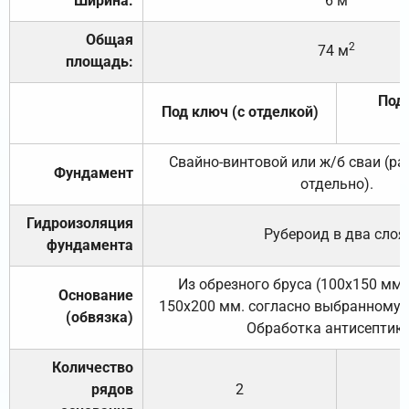
Ширина:
6 м
Общая
2
74 м
площадь:
Под 
Под ключ (с отделкой)
Свайно-винтовой или ж/б сваи (р
Фундамент
отдельно).
Гидроизоляция
Рубероид в два слоя
фундамента
Из обрезного бруса (100х150 мм.
Основание
150х200 мм. согласно выбранному с
(обвязка)
Обработка антисептик
Количество
рядов
2