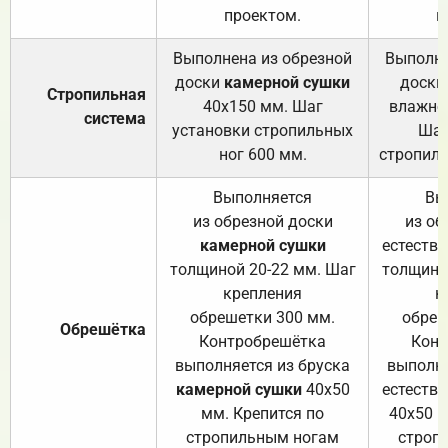
проектом.
п
Выполнена из обрезной
Выполне
доски
камерной сушки
доски
Стропильная
40х150 мм. Шаг
влажно
система
установки стропильных
Шаг
ног 600 мм.
стропиль
Выполняется
Вы
из обрезной доски
из об
камерной сушки
естеств
толщиной 20-22 мм. Шаг
толщино
крепления
к
обрешетки 300 мм.
обреш
Обрешётка
Контробрешётка
Конт
выполняется из бруска
выполня
камерной сушки
40х50
естеств
мм. Крепится по
40х50 м
стропильным ногам
строп