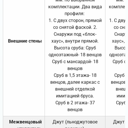
комплектации. Два вида
комплек
профиля:
п
1. С двух сторон, прямой
1. С дву
со снятой фаской. 2.
со сня
Снаружи под «блок-
Снару
Внешние стены
хаус», внутри прямой.
хаус», 
Высота сруба: Сруб
Высот
одноэтажный- 18 венцов
одноэта
Сруб с мансардой- 18
Сруб с
венцов
Сруб в 1,5 этажа- 18
Сруб в
венцов, далее каркас с
венцов,
внешней отделкой
внеш
имитацией бруса.
имит
Сруб в 2 этажа- 37
Сруб 
венцов
Межвенцовый
Джут (льноджутовое
Джут 