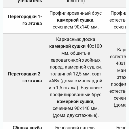
утеплитель
полотно).
п
Профилированный брус
Профили
Перегородки 1-
камерной сушки
,
естестве
го этажа
сечением 90х140 мм.
сечени
Каркасные: доска
камерной сушки
40х100
Карк
мм, обшитые
естеств
евровагонкой хвойных
40х10
пород, камерной сушки,
манса
Перегородки 2-
толщиной 12,5 мм. сорт
этажа
го этажа
«АВ» (дома с мансардой
профили
и в 1,5 этажа). Брусовые:
естестве
профилированный брус
сечени
камерной сушки
,
(дома 
сечением 90х140 мм.
(дома двухэтажные).
Сборка сруба
Берёзовый нагель.
Берёз