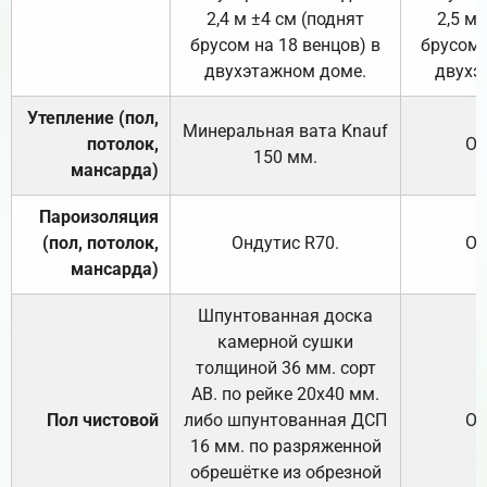
2,4 м ±4 см (поднят
2,5 м 
брусом на 18 венцов) в
брусом 
двухэтажном доме.
двухэ
Утепление (пол,
Минеральная вата
Knauf
потолок,
От
150
мм.
мансарда)
Пароизоляция
(пол, потолок,
Ондутис
R70
.
От
мансарда)
Шпунтованная доска
камерной сушки
толщиной 36 мм. сорт
АВ. по рейке 20х40 мм.
Пол чистовой
либо шпунтованная ДСП
От
16 мм. по разряженной
обрешётке из обрезной