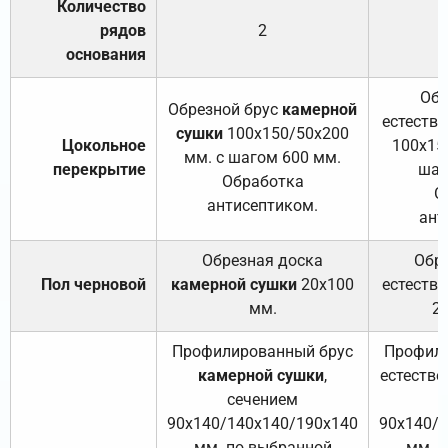
Количество
рядов
2
основания
Обр
Обрезной брус
камерной
естеств
сушки
100х150/50х200
Цокольное
100х15
мм. с шагом 600 мм.
перекрытие
шаг
Обработка
О
антисептиком.
ант
Обрезная доска
Обр
Пол черновой
камерной сушки
20х100
естеств
мм.
2
Профилированный брус
Профили
камерной сушки
,
естестве
сечением
с
90х140/140х140/190х140
90х140/
мм. по выбранной
мм. 