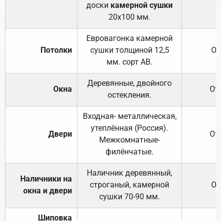
доски
камерной сушки
20х100 мм.
Евровагонка камерной
Потолки
сушки толщиной 12,5
От
мм. сорт АВ.
Деревянные, двойного
Окна
От
остекления.
Входная- металлическая,
утеплённая (Россия).
Двери
От
Межкомнатные-
филёнчатые.
Наличник деревянный,
Наличники на
строганый, камерной
От
окна и двери
сушки 70-90 мм.
Шиповка