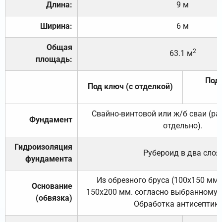
Длина:
9 м
Ширина:
6 м
Общая
2
63.1 м
площадь:
Под 
Под ключ (с отделкой)
Свайно-винтовой или ж/б сваи (р
Фундамент
отдельно).
Гидроизоляция
Рубероид в два слоя
фундамента
Из обрезного бруса (100х150 мм.
Основание
150х200 мм. согласно выбранному с
(обвязка)
Обработка антисептик