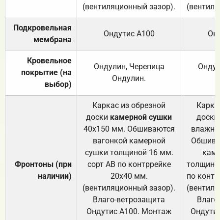
(вентиляционный зазор).
(вентиля
Подкровельная
Ондутис А100
Он
мембрана
Кровельное
Ондулин, Черепица
Ондул
покрытие (на
Ондулин.
выбор)
Каркас из обрезной
Карка
доски
камерной сушки
доски
40х150 мм. Обшиваются
влажно
вагонкой камерной
Обшива
сушки толщиной 16 мм.
каме
Фронтоны (при
сорт АВ по контррейке
толщиной
наличии)
20х40 мм.
по контр
(вентиляционный зазор).
(вентиля
Влаго-ветрозащита
Влаго
Ондутис А100. Монтаж
Ондути