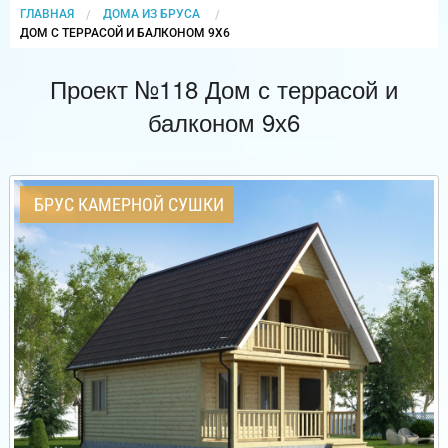
ГЛАВНАЯ
ДОМА ИЗ БРУСА
CURRENT:
ДОМ С ТЕРРАСОЙ И БАЛКОНОМ 9Х6
Проект №118 Дом с террасой и
балконом 9х6
БРУС КАМЕРНОЙ СУШКИ