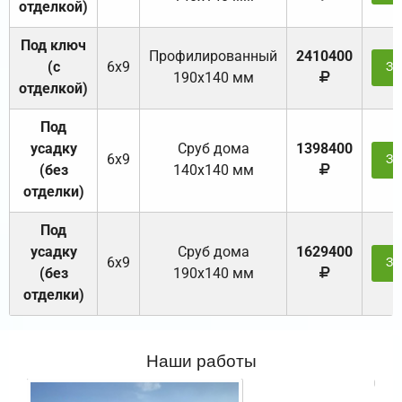
отделкой)
Под ключ
Профилированный
2410400
(с
6х9
За
190х140 мм
отделкой)
Под
усадку
Cруб дома
1398400
6х9
За
(без
140х140 мм
отделки)
Под
усадку
Cруб дома
1629400
6х9
За
(без
190х140 мм
отделки)
Наши работы