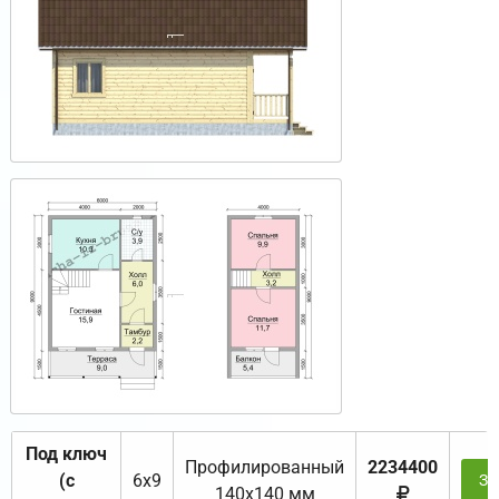
Под ключ
Профилированный
2234400
(с
6х9
За
140х140 мм