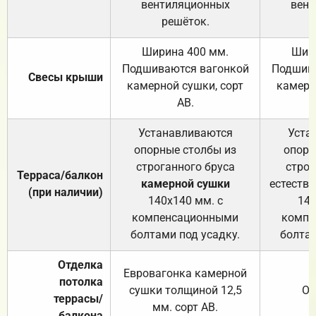
вентиляционных
вент
решёток.
Ширина 400 мм.
Шир
Подшиваются вагонкой
Подшива
Свесы крыши
камерной сушки, сорт
камерн
АВ.
Устанавливаются
Уста
опорные столбы из
опорн
строганного бруса
строг
Терраса/балкон
камерной сушки
естеств
(при наличии)
140х140 мм. с
140
компенсационными
компе
болтами под усадку.
болтам
Отделка
Евровагонка камерной
потолка
сушки толщиной 12,5
От
террасы/
мм. сорт АВ.
балкона