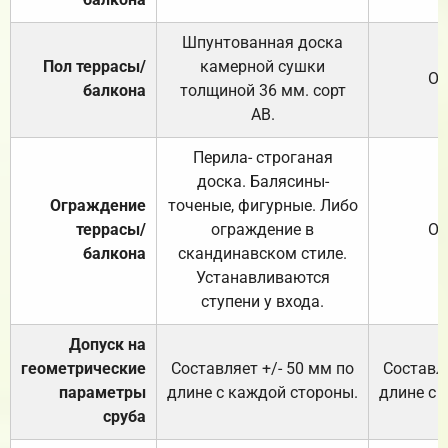
Шпунтованная доска
Пол террасы/
камерной сушки
От
балкона
толщиной 36 мм. сорт
АВ.
Перила- строганая
доска. Балясины-
Ограждение
точеные, фигурные. Либо
террасы/
ограждение в
От
балкона
скандинавском стиле.
Устанавливаются
ступени у входа.
Допуск на
геометрические
Составляет +/- 50 мм по
Составля
параметры
длине с каждой стороны.
длине с 
сруба