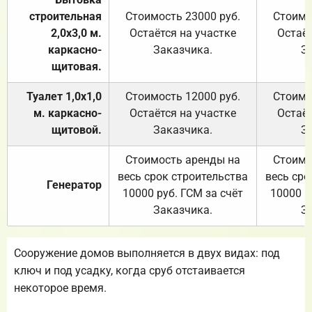
строительная
Стоимость 23000 руб.
Стоимо
2,0х3,0 м.
Остаётся на участке
Остаёт
каркасно-
Заказчика.
З
щитовая.
Туалет 1,0х1,0
Стоимость 12000 руб.
Стоимо
м. каркасно-
Остаётся на участке
Остаёт
щитовой.
Заказчика.
З
Стоимость аренды на
Стоимо
весь срок строительства
весь сро
Генератор
10000 руб. ГСМ за счёт
10000 р
Заказчика.
З
Сооружение домов выполняется в двух видах: под
ключ и под усадку, когда сруб отстаивается
некоторое время.