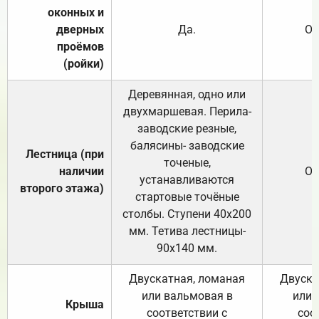
оконных и
дверных
Да.
От
проёмов
(ройки)
Деревянная, одно или
двухмаршевая. Перила-
заводские резные,
балясины- заводские
Лестница (при
точеные,
наличии
От
устанавливаются
второго этажа)
стартовые точёные
столбы. Ступени 40х200
мм. Тетива лестницы-
90х140 мм.
Двускатная, ломаная
Двуска
или вальмовая в
или 
Крыша
соответствии с
соо