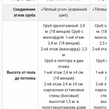
Соединение
«Тёплый угол» (коренной
«Тёплый 
углов сруба
шип).
Сруб одноэтажный: 2,4
Сруб од
м. (18 венцов) Сруб с
м. (18
мансардой: 1-ый этаж-
мансард
2,4 м. (18 венцов)
2,5 м
2-ой этаж (мансарда)- 2,3
2-ой этаж
м.
Сруб в полтора и два
Сруб в
этажа:
Высота от пола
1-ый этаж 2,4 м ±4 см.
1-ый эт
до потолка
(18 венцов)
(1
2-ой этаж 2,4 м ±4 см.
2-ой эт
каркасные аттиковые
каркас
стены (боковые)
стен
высотой 1,5 м. в
высо
полутораэтажном доме
полутор