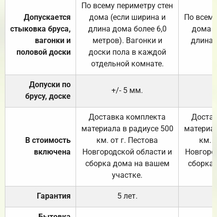
По всему периметру стен
Допускается
дома (если ширина и
По всему
стыковка бруса,
длина дома более 6,0
дома (
вагонки и
метров). Вагонки и
длина 
половой доски
доски пола в каждой
отдельной комнате.
Допуски по
+/- 5 мм.
брусу, доске
Доставка комплекта
Достав
материала в радиусе 500
материал
В стоимость
км. от г. Пестова
км. 
включена
Новгородской области и
Новгоро
сборка дома на вашем
сборка
участке.
Гарантия
5 лет.
Бытовка