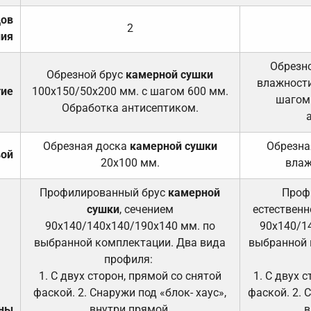
дов
2
ния
Обрезно
Обрезной брус
камерной сушки
влажности
тие
100х150/50х200 мм. с шагом 600 мм.
шагом
Обработка антисептиком.
Обрезная доска
камерной сушки
Обрезна
вой
20х100 мм.
влаж
Профилированный брус
камерной
Проф
сушки
, сечением
естественн
90х140/140х140/190х140 мм. по
90х140/1
выбранной комплектации. Два вида
выбранной 
профиля:
1. С двух сторон, прямой со снятой
1. С двух 
фаской. 2. Снаружи под «блок- хаус»,
фаской. 2. 
ены
внутри прямой.
в