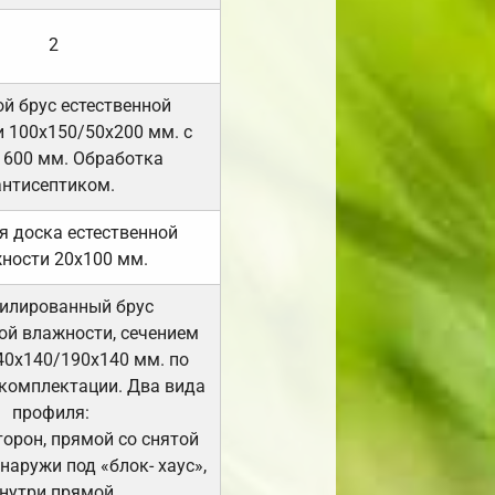
2
й брус естественной
 100х150/50х200 мм. с
 600 мм. Обработка
антисептиком.
я доска естественной
ности 20х100 мм.
илированный брус
ой влажности, сечением
40х140/190х140 мм. по
комплектации. Два вида
профиля:
сторон, прямой со снятой
Снаружи под «блок- хаус»,
нутри прямой.