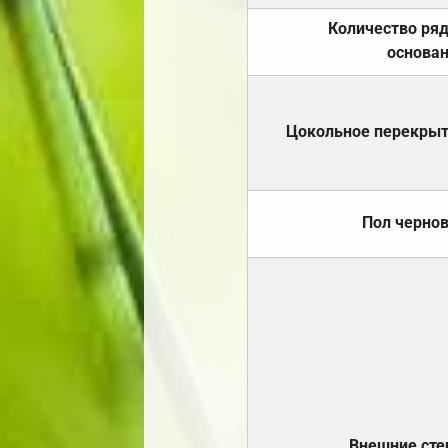
Количество ря
основа
Цокольное перекры
Пол черно
Внешние ст