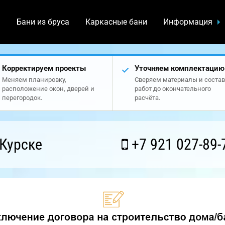
а
Бани из бруса
Каркасные бани
Информация
Корректируем проекты
Уточняем комплектацию
Меняем планировку,
Сверяем материалы и состав
расположение окон, дверей и
работ до окончательного
перегородок.
расчёта.
Курске
+7 921 027-89-