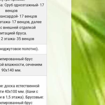
а: Сруб одноэтажный- 17
венцов
мансардой- 17 венцов
 этажа- 17 венцов, далее
 с внешней отделкой
итацией бруса.
 2 этажа- 35 венцов
ноджутовое полотно).
илированный брус
ой влажности, сечением
90х140 мм.
е: доска естественной
и 40х100 мм. (бани с
 в 1,5 этажа). Брусовые:
илированный брус