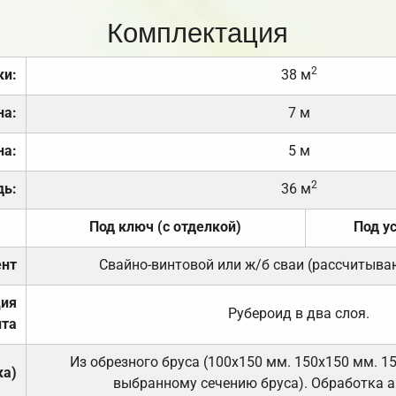
Комплектация
2
ки:
38 м
на:
7 м
на:
5 м
2
дь:
36 м
Под ключ (с отделкой)
Под у
нт
Свайно-винтовой или ж/б сваи (рассчитыва
ция
Рубероид в два слоя.
та
Из обрезного бруса (100х150 мм. 150х150 мм. 1
ка)
выбранному сечению бруса). Обработка а