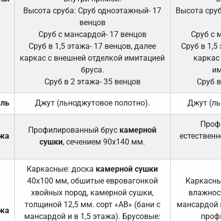
Высота сруба: Сруб одноэтажный- 17
Высота сруб
венцов
Сруб с мансардой- 17 венцов
Сруб с 
Сруб в 1,5 этажа- 17 венцов, далее
Сруб в 1,5
каркас с внешней отделкой имитацией
каркас
бруса.
им
Сруб в 2 этажа- 35 венцов
Сруб в
ель
Джут (льноджутовое полотно).
Джут (ль
Проф
Профилированный брус
камерной
ажа
естественн
сушки
, сечением 90х140 мм.
Каркасные: доска
камерной сушки
40х100 мм, обшитые евровагонкой
Каркасны
хвойных пород, камерной сушки,
влажност
толщиной 12,5 мм. сорт «АВ» (бани с
мансардой и
ажа
мансардой и в 1,5 этажа). Брусовые:
проф