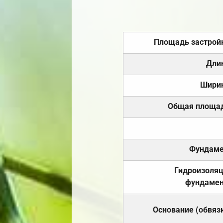
Площадь застрой
Дли
Шири
Общая площа
Фундаме
Гидроизоля
фундамен
Основание (обвяз