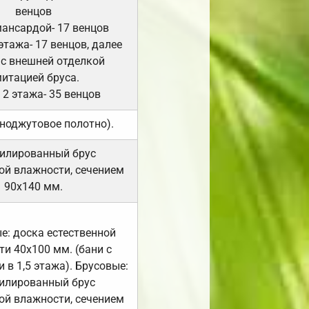
венцов
мансардой- 17 венцов
 этажа- 17 венцов, далее
 с внешней отделкой
итацией бруса.
 2 этажа- 35 венцов
ноджутовое полотно).
илированный брус
ой влажности, сечением
90х140 мм.
е: доска естественной
и 40х100 мм. (бани с
 в 1,5 этажа). Брусовые:
илированный брус
ой влажности, сечением