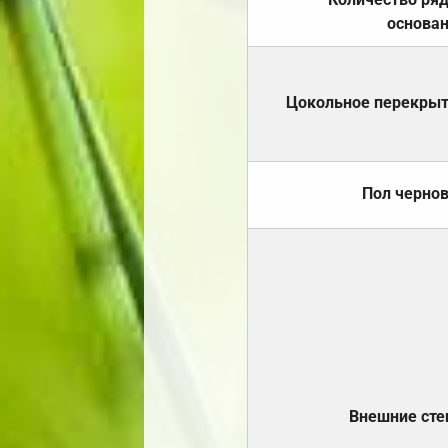
основа
Цокольное перекры
Пол черно
Внешние ст