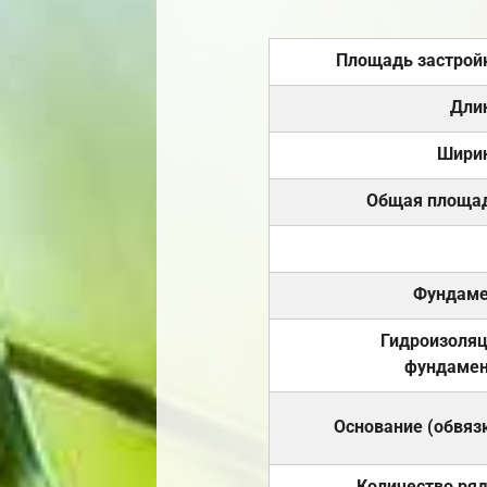
Площадь застрой
Дли
Шири
Общая площа
Фундаме
Гидроизоля
фундамен
Основание (обвяз
Количество ря