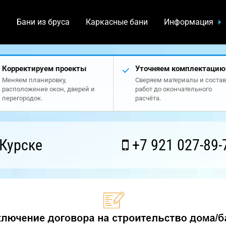
а
Бани из бруса
Каркасные бани
Информация
Корректируем проекты
Уточняем комплектацию
Меняем планировку,
Сверяем материалы и состав
расположение окон, дверей и
работ до окончательного
перегородок.
расчёта.
Курске
+7 921 027-89-