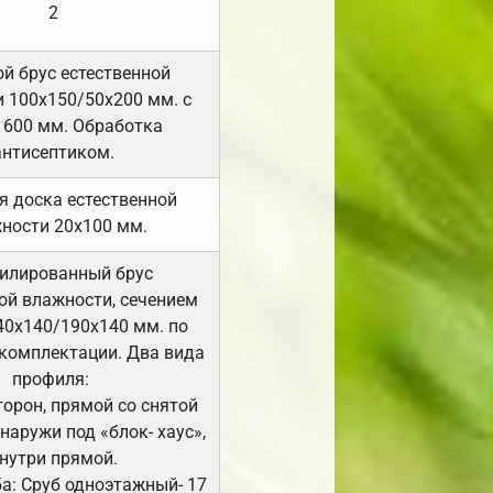
2
й брус естественной
 100х150/50х200 мм. с
 600 мм. Обработка
антисептиком.
я доска естественной
ности 20х100 мм.
илированный брус
ой влажности, сечением
40х140/190х140 мм. по
комплектации. Два вида
профиля:
сторон, прямой со снятой
Снаружи под «блок- хаус»,
нутри прямой.
а: Сруб одноэтажный- 17