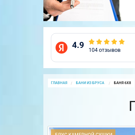
4.9
104
отзывов
ГЛАВНАЯ
БАНИ ИЗ БРУСА
CURRENT:
БАНЯ 6Х8
БРУС КАМЕРНОЙ СУШКИ