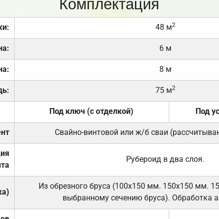
Комплектация
2
ки:
48 м
на:
6 м
на:
8 м
2
дь:
75 м
Под ключ (с отделкой)
Под у
нт
Свайно-винтовой или ж/б сваи (рассчитыва
ция
Рубероид в два слоя.
та
Из обрезного бруса (100х150 мм. 150х150 мм. 1
ка)
выбранному сечению бруса). Обработка а
дов