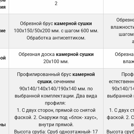
2
ния
Обрезно
Обрезной брус
камерной сушки
влажности
тие
100х150/50х200 мм. с шагом 600 мм.
шагом
Обработка антисептиком.
Обрезная доска
камерной сушки
Обрезна
вой
20х100 мм.
влаж
Профилированный брус
камерной
Проф
сушки
, сечением
естественн
90х140/140х140/190х140 мм. по
90х140/1
выбранной комплектации. Два вида
выбранной 
профиля:
1. С двух сторон, прямой со снятой
1. С двух 
фаской. 2. Снаружи под «блок- хаус»,
фаской. 2. 
ены
внутри прямой.
в
Высота сруба: Сруб одноэтажный- 17
Высота сруб