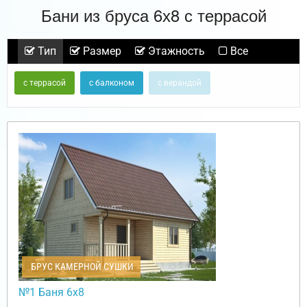
Бани из бруса 6х8 с террасой
Тип
Размер
Этажность
Все
с террасой
с балконом
с верандой
БРУС КАМЕРНОЙ СУШКИ
№1 Баня 6х8