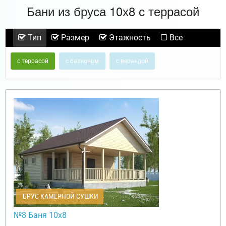
Бани из бруса 10х8 с террасой
Тип
Размер
Этажность
Все
с террасой
с балконом
с верандой
БРУС КАМЕРНОЙ СУШКИ
№8 Баня 10х8