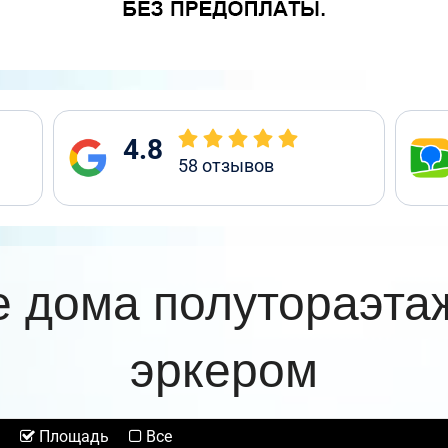
4.8
58
отзывов
 дома полутораэта
эркером
Площадь
Все