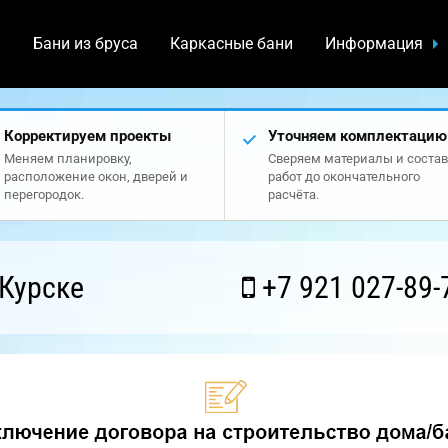
а
Бани из бруса
Каркасные бани
Информация
Корректируем проекты
Уточняем комплектацию
Меняем планировку,
Сверяем материалы и состав
расположение окон, дверей и
работ до окончательного
перегородок.
расчёта.
Курске
+7 921 027-89-