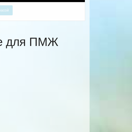
расой
ке для ПМЖ