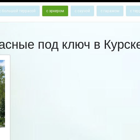
с большой террасой
с эркером
с сауной
с гаражом
с тер
асные под ключ в Курс