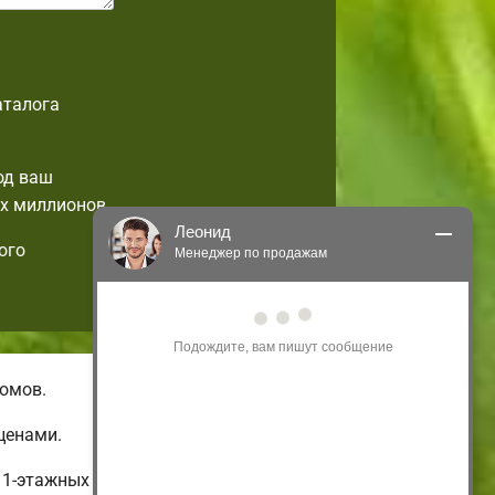
аталога
од ваш
х миллионов.
Леонид
ого
Менеджер по продажам
Здравствуйте! Я могу 
проконсультировать Вас по нашим 
акциям и проектам.
Только что
омов.
ценами.
 1-этажных и бюджетных до