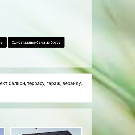
са
Одноэтажные бани из бруса
т балкон, террасу, гараж, веранду,