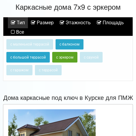
Каркасные дома 7х9 с эркером
Тип
Размер
Этажность
Площадь
Все
с маленькой террасой
с балконом
с большой террасой
с эркером
с сауной
с гаражом
с террасой
Дома каркасные под ключ в Курске для ПМЖ