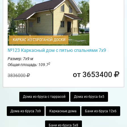
КАРКАС ИЗ СТРОГАНОЙ ДОСКИ
№123 Каркасный дом с пятью спальнями 7х9
Размер: 7х9 м
2
Общая площадь: 109.7
от 3653400
3836000
Дома из бруса с таррасой
Дома из бруса 6х5
Дома из бруса 7х9
Каркасные дома
Бани из бруса 12х6
Бани из бруса 5х8