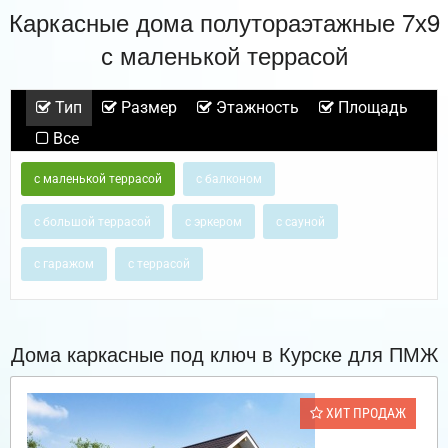
Каркасные дома полутораэтажные 7х9
с маленькой террасой
Тип
Размер
Этажность
Площадь
Все
с маленькой террасой
с балконом
с большой террасой
с эркером
с сауной
с гаражом
с террасой
Дома каркасные под ключ в Курске для ПМЖ
ХИТ ПРОДАЖ