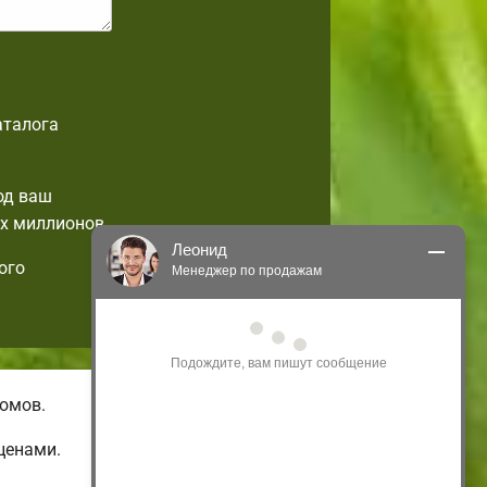
аталога
од ваш
х миллионов.
Леонид
ого
Менеджер по продажам
Здравствуйте! Я могу 
проконсультировать Вас по нашим 
акциям и проектам.
Только что
омов.
ценами.