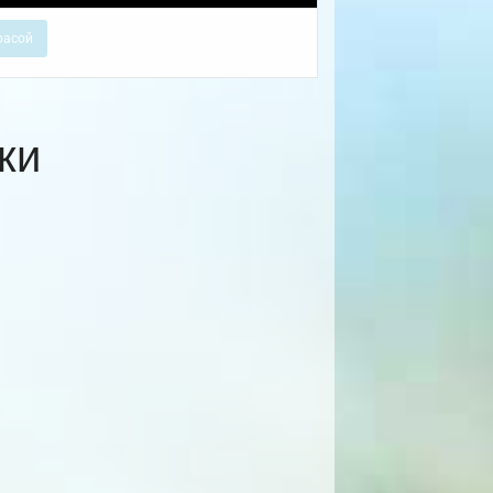
расой
ки