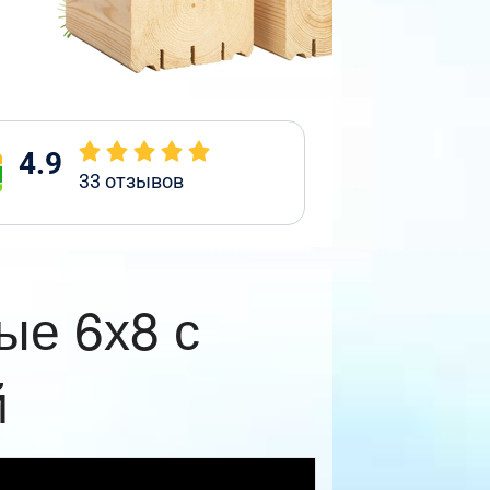
4.9
33
отзывов
ые 6х8 с
й