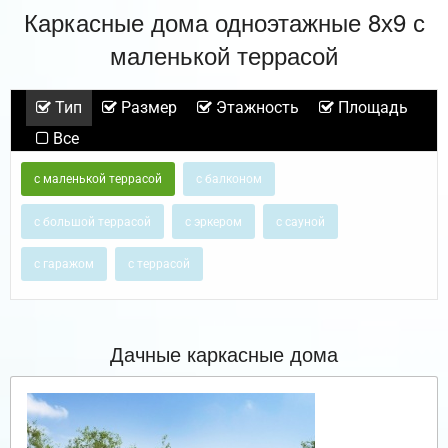
Каркасные дома одноэтажные 8х9 с
маленькой террасой
Тип
Размер
Этажность
Площадь
Все
с маленькой террасой
с балконом
с большой террасой
с эркером
с сауной
с гаражом
с террасой
Дачные каркасные дома