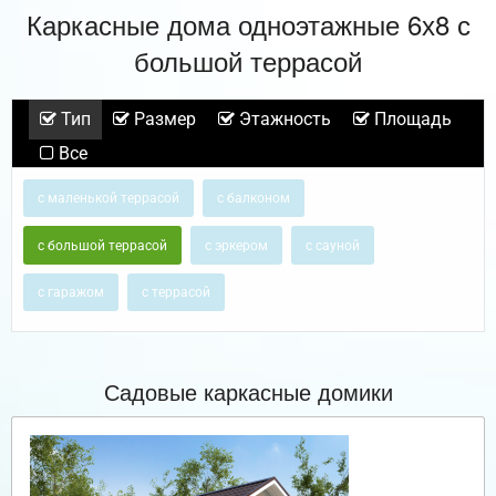
Каркасные дома одноэтажные 6х8 с
большой террасой
Тип
Размер
Этажность
Площадь
Все
с маленькой террасой
с балконом
с большой террасой
с эркером
с сауной
с гаражом
с террасой
Садовые каркасные домики