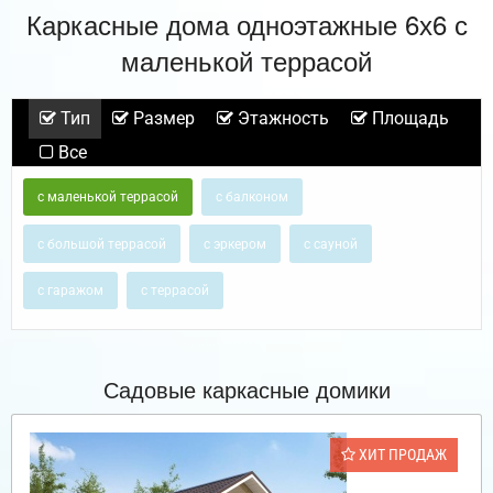
Каркасные дома одноэтажные 6х6 с
маленькой террасой
Тип
Размер
Этажность
Площадь
Все
с маленькой террасой
с балконом
с большой террасой
с эркером
с сауной
с гаражом
с террасой
Садовые каркасные домики
ХИТ ПРОДАЖ