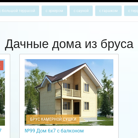
с большой террасой
с эркером
с сауной
с гаражом
с тер
Дачные дома из бруса
Ж
БРУС КАМЕРНОЙ СУШКИ
7
№99 Дом 6х7 с балконом