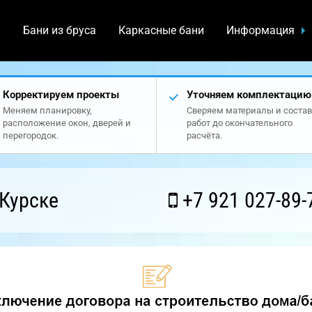
а
Бани из бруса
Каркасные бани
Информация
Корректируем проекты
Уточняем комплектацию
Меняем планировку,
Сверяем материалы и состав
расположение окон, дверей и
работ до окончательного
перегородок.
расчёта.
Курске
+7 921 027-89-