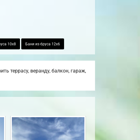
руса 10х8
Бани из бруса 12х6
ь террасу, веранду, балкон, гараж,