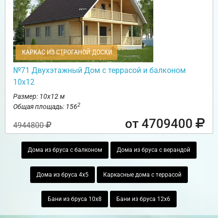
КАРКАС ИЗ СТРОГАНОЙ ДОСКИ
№71 Двухэтажный Дом с террасой и балконом
10х12
Размер: 10х12 м
2
Общая площадь: 156
от 4709400
4944800
Дома из бруса с балконом
Дома из бруса с верандой
Дома из бруса 4х5
Каркасные дома с террасой
Бани из бруса 10х8
Бани из бруса 12х6