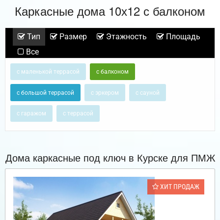
Каркасные дома 10х12 с балконом
Тип
Размер
Этажность
Площадь
Все
с маленькой террасой
с балконом
с большой террасой
с эркером
с сауной
с гаражом
с террасой
Дома каркасные под ключ в Курске для ПМЖ
ХИТ ПРОДАЖ