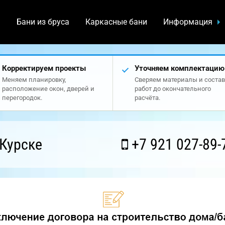
а
Бани из бруса
Каркасные бани
Информация
Корректируем проекты
Уточняем комплектацию
Меняем планировку,
Сверяем материалы и состав
расположение окон, дверей и
работ до окончательного
перегородок.
расчёта.
Курске
+7 921 027-89-