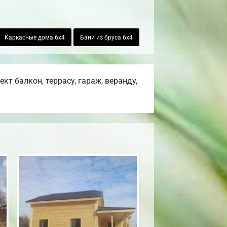
Каркасные дома 6х4
Бани из бруса 6х4
т балкон, террасу, гараж, веранду,