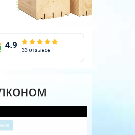
4.9
33
отзывов
алконом
расой