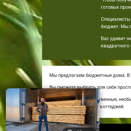
готовых прое
Специалисты 
бюджет. Мы п
Вас удивит н
квадратного 
Мы предлагаем бюджетные дома. В 
Вы сможете выбрать для себя прост
Мы предлагаем качественные, необ
больших трехэтажных коттеджей.