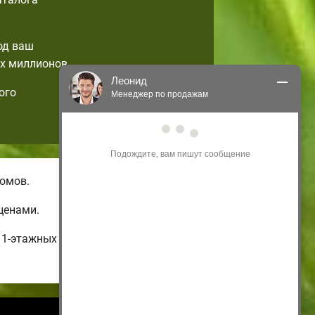
од ваш
х миллионов.
Леонид
ого
Менеджер по продажам
Здравствуйте! Я могу 
проконсультировать Вас по нашим 
акциям и проектам.
Только что
омов.
ценами.
 1-этажных и бюджетных до