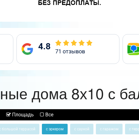
4.8
71
отзывов
ные дома 8х10 с б
Площадь
Все
с большой террасой
с эркером
с сауной
с гаражом
с тер