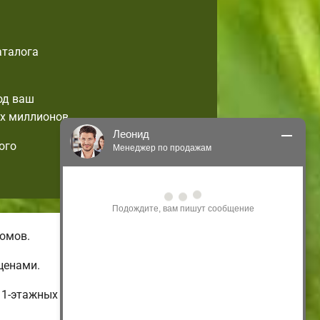
аталога
од ваш
х миллионов.
Леонид
ого
Менеджер по продажам
Здравствуйте! Я могу 
проконсультировать Вас по нашим 
акциям и проектам.
Только что
омов.
ценами.
 1-этажных и бюджетных до