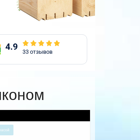
4.9
33
отзывов
лконом
расой