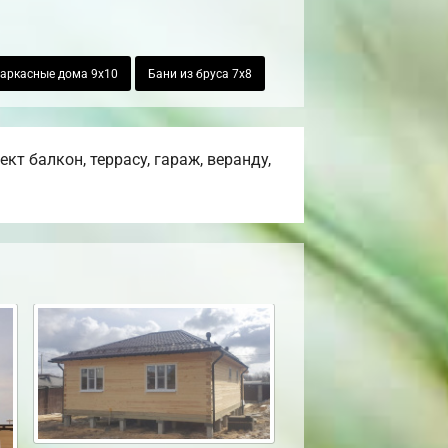
аркасные дома 9х10
Бани из бруса 7х8
т балкон, террасу, гараж, веранду,