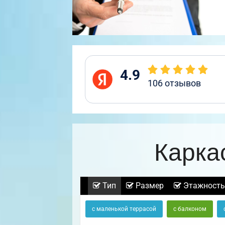
4.9
106
отзывов
Карка
Тип
Размер
Этажность
с маленькой террасой
с балконом