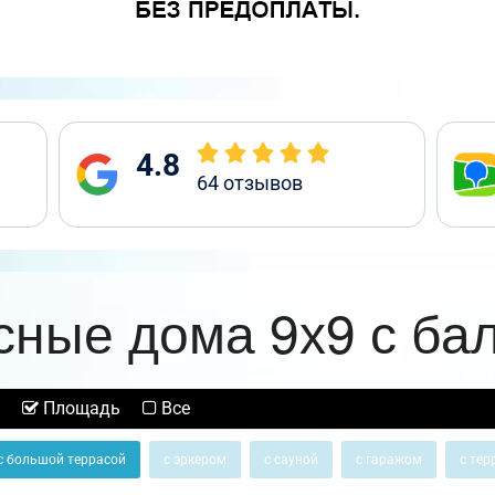
4.8
64
отзывов
сные дома 9х9 с ба
Площадь
Все
с большой террасой
с эркером
с сауной
с гаражом
с тер