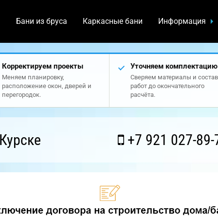
а
Бани из бруса
Каркасные бани
Информация
Корректируем проекты
Уточняем комплектацию
Меняем планировку,
Сверяем материалы и состав
расположение окон, дверей и
работ до окончательного
перегородок.
расчёта.
Курске
+7 921 027-89-