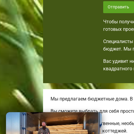
Отправить
Чтобы получи
готовых прое
Специалисты 
бюджет. Мы п
Вас удивит н
квадратного 
Мы предлагаем бюджетные дома. В 
Вы сможете выбрать для себя прост
Мы предлагаем качественные, необ
больших трехэтажных коттеджей.