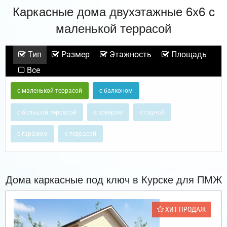
Каркасные дома двухэтажные 6х6 с
маленькой террасой
Тип
Размер
Этажность
Площадь
Все
с маленькой террасой
с балконом
с большой террасой
с эркером
с сауной
с гаражом
с террасой
Дома каркасные под ключ в Курске для ПМЖ
ХИТ ПРОДАЖ