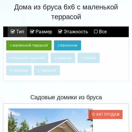
Дома из бруса 6х6 с маленькой
террасой
Тип
Размер
Этажность
Все
с маленькой террасой
с балконом
с большой террасой
с эркером
с сауной
с гаражом
с террасой
Садовые домики из бруса
ХИТ ПРОДАЖ