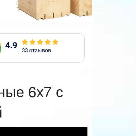
4.9
33
отзывов
ные 6х7 с
й