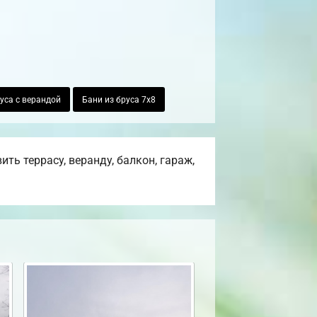
уса с верандой
Бани из бруса 7х8
ь террасу, веранду, балкон, гараж,