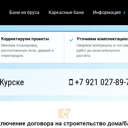
а
Бани из бруса
Каркасные бани
Информация
Корректируем проекты
Уточняем комплектацию
Меняем планировку,
Сверяем материалы и состав
расположение окон, дверей и
работ до окончательного
перегородок.
расчёта.
Курске
+7 921 027-89-