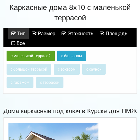
Каркасные дома 8х10 с маленькой
террасой
Тип
Размер
Этажность
Площадь
Все
с маленькой террасой
с балконом
с большой террасой
с эркером
с сауной
с гаражом
с террасой
Дома каркасные под ключ в Курске для ПМЖ