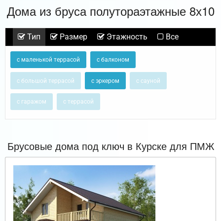
Дома из бруса полутораэтажные 8х10
Тип
Размер
Этажность
Все
с маленькой террасой
с балконом
с большой террасой
с эркером
с сауной
с гаражом
с террасой
Брусовые дома под ключ в Курске для ПМЖ