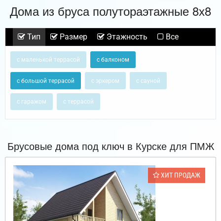
Дома из бруса полутораэтажные 8х8
Тип
Размер
Этажность
Все
с маленькой террасой
с балконом
с большой террасой
с эркером
с сауной
с гаражом
с террасой
Брусовые дома под ключ в Курске для ПМЖ
ХИТ ПРОДАЖ