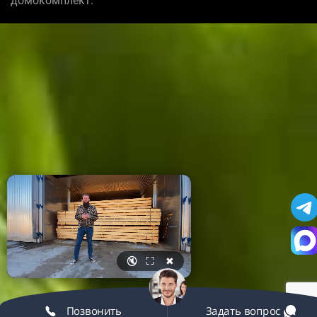
домокомплект.
🔇
⛶
✖
Позвонить
Задать вопрос