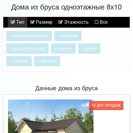
Дома из бруса одноэтажные 8х10
Тип
Размер
Этажность
Все
с маленькой террасой
с балконом
с большой террасой
с эркером
с сауной
с гаражом
с террасой
Дачные дома из бруса
ХИТ ПРОДАЖ