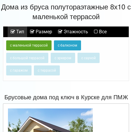
Дома из бруса полутораэтажные 8х10 с
маленькой террасой
Тип
Размер
Этажность
Все
с маленькой террасой
с балконом
с большой террасой
с эркером
с сауной
с гаражом
с террасой
Брусовые дома под ключ в Курске для ПМЖ