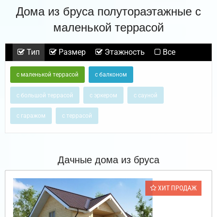
Дома из бруса полутораэтажные с
маленькой террасой
Тип
Размер
Этажность
Все
с маленькой террасой
с балконом
с большой террасой
с эркером
с сауной
с гаражом
с террасой
Дачные дома из бруса
ХИТ ПРОДАЖ