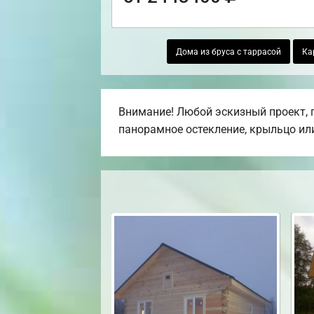
Дома из бруса с таррасой
Ка
Внимание! Любой эскизный проект, п
панорамное остекление, крыльцо или