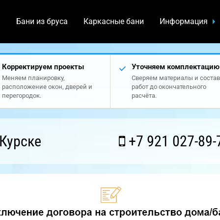
а
Бани из бруса
Каркасные бани
Информация
Корректируем проекты
Уточняем комплектацию
Меняем планировку,
Сверяем материалы и состав
расположение окон, дверей и
работ до окончательного
перегородок.
расчёта.
Курске
+7 921 027-89-