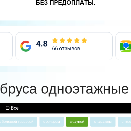
4.8
66
отзывов
 бруса одноэтажные 
Все
с большой террасой
с эркером
с сауной
с гаражом
с тер