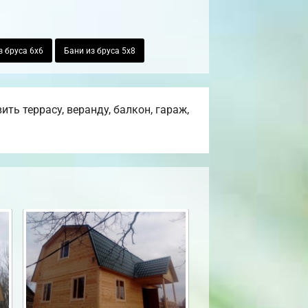
з бруса 6х6
Бани из бруса 5х8
ь террасу, веранду, балкон, гараж,