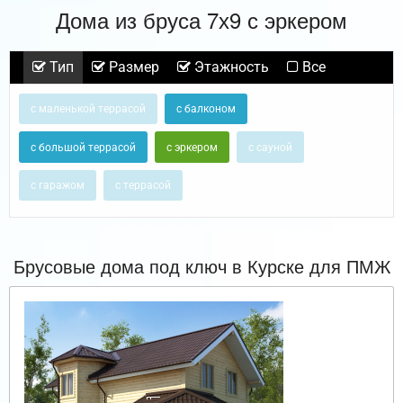
Дома из бруса 7х9 с эркером
Тип
Размер
Этажность
Все
с маленькой террасой
с балконом
с большой террасой
с эркером
с сауной
с гаражом
с террасой
Брусовые дома под ключ в Курске для ПМЖ