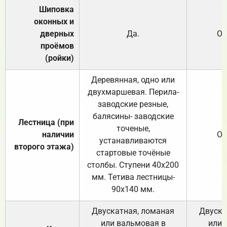
Шиповка
оконных и
дверных
Да.
От
проёмов
(ройки)
Деревянная, одно или
двухмаршевая. Перила-
заводские резные,
балясины- заводские
Лестница (при
точеные,
наличии
От
устанавливаются
второго этажа)
стартовые точёные
столбы. Ступени 40х200
мм. Тетива лестницы-
90х140 мм.
Двускатная, ломаная
Двуска
или вальмовая в
или 