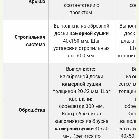
Крыша
соответствии с
соо
проектом.
п
Выполнена из обрезной
Выполне
доски
камерной сушки
доски
Стропильная
40х150 мм. Шаг
влажно
система
установки стропильных
Шаг
ног 600 мм.
стропиль
Выполняется
Вы
из обрезной доски
из об
камерной сушки
естеств
толщиной 20-22 мм. Шаг
толщино
крепления
к
обрешетки 300 мм.
обреш
Обрешётка
Контробрешётка
Конт
выполняется из бруска
выполня
камерной сушки
40х50
естеств
мм. Крепится по
40х50 м