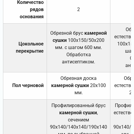
Количество
рядов
2
основания
Обр
Обрезной брус
камерной
естеств
сушки
100х150/50х200
Цокольное
100х15
мм. с шагом 600 мм.
перекрытие
шаг
Обработка
О
антисептиком.
ант
Обрезная доска
Обр
Пол черновой
камерной сушки
20х100
естеств
мм.
2
Профилированный брус
Профили
камерной сушки
,
естестве
сечением
с
90х140/140х140/190х140
90х140/