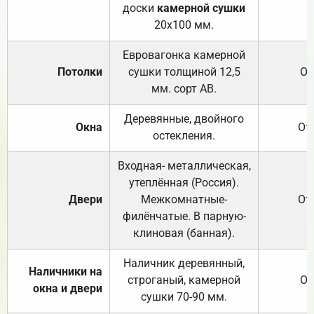
доски
камерной сушки
20х100 мм.
Евровагонка камерной
Потолки
сушки толщиной 12,5
От
мм. сорт АВ.
Деревянные, двойного
Окна
От
остекления.
Входная- металлическая,
утеплённая (Россия).
Двери
Межкомнатные-
От
филёнчатые. В парную-
клиновая (банная).
Наличник деревянный,
Наличники на
строганый, камерной
От
окна и двери
сушки 70-90 мм.