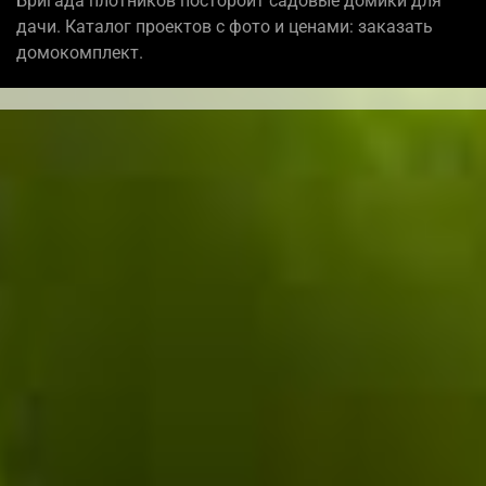
Бригада плотников постороит садовые домики для
дачи. Каталог проектов с фото и ценами: заказать
домокомплект.