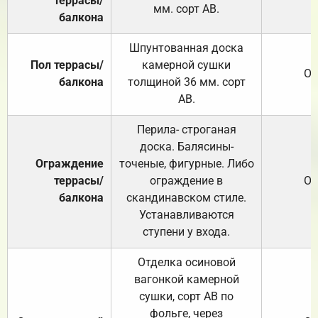
террасы/
мм. сорт АВ.
балкона
Шпунтованная доска
Пол террасы/
камерной сушки
От
балкона
толщиной 36 мм. сорт
АВ.
Перила- строганая
доска. Балясины-
Ограждение
точеные, фигурные. Либо
террасы/
ограждение в
От
балкона
скандинавском стиле.
Устанавливаются
ступени у входа.
Отделка осиновой
вагонкой камерной
сушки, сорт АВ по
фольге, через