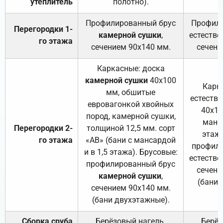
утеплитель
полотно).
п
Профилированный брус
Профили
Перегородки 1-
камерной сушки
,
естестве
го этажа
сечением 90х140 мм.
сечени
Каркасные: доска
камерной сушки
40х100
Карк
мм, обшитые
естеств
евровагонкой хвойных
40х10
пород, камерной сушки,
манса
Перегородки 2-
толщиной 12,5 мм. сорт
этажа
го этажа
«АВ» (бани с мансардой
профили
и в 1,5 этажа). Брусовые:
естестве
профилированный брус
сечени
камерной сушки
,
(бани 
сечением 90х140 мм.
(бани двухэтажные).
Сборка сруба
Берёзовый нагель.
Берёз