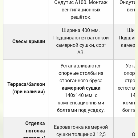
Ондутис А100. Монтаж
Ондути
вентиляционных
вент
решёток.
Ширина 400 мм.
Шир
Подшиваются вагонкой
Подшива
Свесы крыши
камерной сушки, сорт
камерн
АВ.
Устанавливаются
Уста
опорные столбы из
опорн
строганного бруса
строг
Терраса/балкон
камерной сушки
естеств
(при наличии)
140х140 мм. с
140
компенсационными
компе
болтами под усадку.
болтам
Отделка
Евровагонка камерной
потолка
сушки толщиной 12,5
От