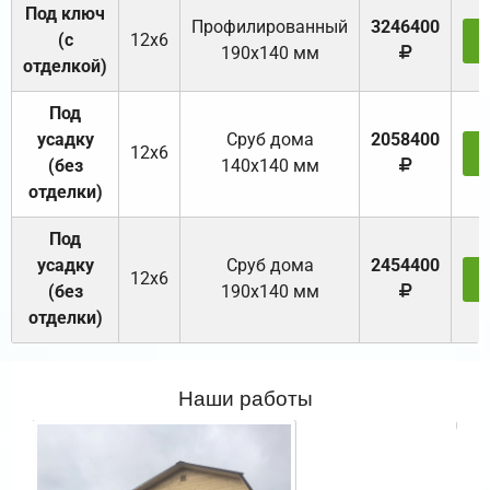
Под ключ
Профилированный
3246400
(с
12х6
З
190х140 мм
отделкой)
Под
усадку
Cруб дома
2058400
12х6
З
(без
140х140 мм
отделки)
Под
усадку
Cруб дома
2454400
12х6
З
(без
190х140 мм
отделки)
Наши работы