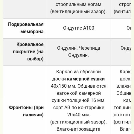
стропильным ногам
строп
(вентиляционный зазор).
(вентиля
Подкровельная
Ондутис А100
Он
мембрана
Кровельное
Ондулин, Черепица
Ондул
покрытие (на
Ондулин.
выбор)
Каркас из обрезной
Карка
доски
камерной сушки
доски
40х150 мм. Обшиваются
влажно
вагонкой камерной
Обшива
сушки толщиной 16 мм.
каме
Фронтоны (при
сорт АВ по контррейке
толщиной
наличии)
20х40 мм.
по контр
(вентиляционный зазор).
(вентиля
Влаго-ветрозащита
Влаго