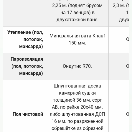
2,25 м. (поднят брусом
2,3 м. (
на 17 венцов) в
17
двухэтажной бане.
двухэ
Утепление (пол,
Минеральная вата
Knauf
потолок,
От
150
мм.
мансарда)
Пароизоляция
(пол, потолок,
Ондутис
R70
.
От
мансарда)
Шпунтованная доска
камерной сушки
толщиной 36 мм. сорт
АВ. по рейке 20х40 мм.
Пол чистовой
либо шпунтованная ДСП
От
16 мм. по разряженной
обрешётке из обрезной