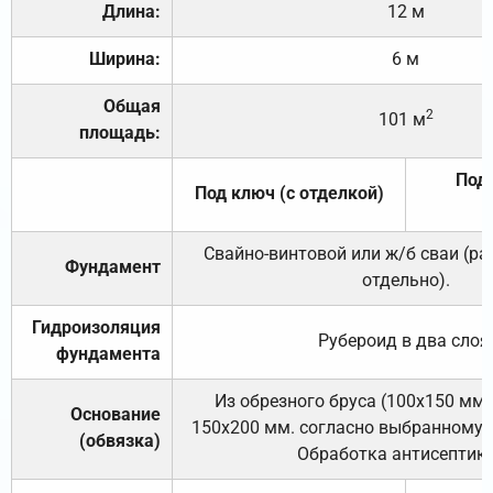
Длина:
12 м
Ширина:
6 м
Общая
2
101 м
площадь:
Под 
Под ключ (с отделкой)
Свайно-винтовой или ж/б сваи (р
Фундамент
отдельно).
Гидроизоляция
Рубероид в два слоя
фундамента
Из обрезного бруса (100х150 мм.
Основание
150х200 мм. согласно выбранному с
(обвязка)
Обработка антисептик