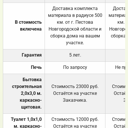
Доставка комплекта
Достав
материала в радиусе 500
материал
В стоимость
км. от г. Пестова
км. 
включена
Новгородской области и
Новгоро
сборка дома на вашем
сборка
участке.
Гарантия
5 лет.
Печь
По запросу
Не пр
Бытовка
строительная
Стоимость 23000 руб.
Стоимо
2,0х3,0 м.
Остаётся на участке
Остаёт
каркасно-
Заказчика.
З
щитовая.
Туалет 1,0х1,0
Стоимость 12000 руб.
Стоимо
м. каркасно-
Остаётся на участке
Остаёт