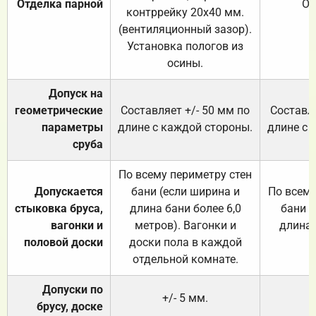
Отделка парной
От
контррейку 20х40 мм.
(вентиляционный зазор).
Установка пологов из
осины.
Допуск на
геометрические
Составляет +/- 50 мм по
Составля
параметры
длине с каждой стороны.
длине с 
сруба
По всему периметру стен
Допускается
бани (если ширина и
По всему
стыковка бруса,
длина бани более 6,0
бани (
вагонки и
метров). Вагонки и
длина 
половой доски
доски пола в каждой
отдельной комнате.
Допуски по
+/- 5 мм.
брусу, доске