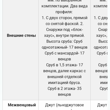
мм. по выбранной
мм. 
комплектации. Два вида
комплек
профиля:
п
1. С двух сторон, прямой
1. С дву
со снятой фаской. 2.
со сня
Снаружи под «блок-
Снару
Внешние стены
хаус», внутри прямой.
хаус», 
Высота сруба: Сруб
Высот
одноэтажный- 17 венцов
одноэта
Сруб с мансардой- 17
Сруб с
венцов
Сруб в 1,5 этажа- 17
Сруб в
венцов, далее каркас с
венцов,
внешней отделкой
внеш
имитацией бруса.
имит
Сруб в 2 этажа- 35
Сруб 
венцов
Межвенцовый
Джут (льноджутовое
Джут 