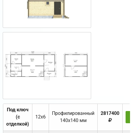
Под ключ
Профилированный
2817400
(с
12х6
З
140х140 мм
отделкой)