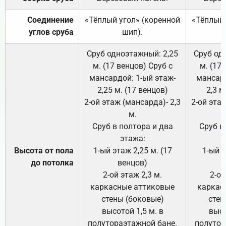
Соединение
«Тёплый угол» (коренной
«Тёплый 
углов сруба
шип).
Сруб одноэтажный: 2,25
Сруб од
м. (17 венцов) Сруб с
м. (17
мансардой: 1-ый этаж-
мансард
2,25 м. (17 венцов)
2,3 м
2-ой этаж (мансарда)- 2,3
2-ой этаж
м.
Сруб в полтора и два
Сруб в
этажа:
Высота от пола
1-ый этаж 2,25 м. (17
1-ый э
до потолка
венцов)
2-ой этаж 2,3 м.
2-ой
каркасные аттиковые
каркас
стены (боковые)
стен
высотой 1,5 м. в
высо
полутораэтажной бане.
полутор