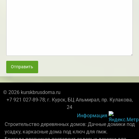
Отправить
© 2026 kurskbrusdoma.ru
+7 921 027-89-78; г. Курск, БЦ Альмирал, пр. Кулакова,
24
Информация
Строительство деревянных домов: Дачные домики под
усадку, каркасные дома под ключ для пмж.