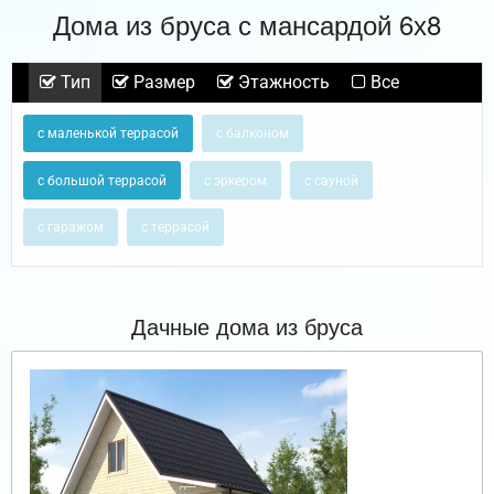
Дома из бруса с мансардой 6х8
Тип
Размер
Этажность
Все
с маленькой террасой
с балконом
с большой террасой
с эркером
с сауной
с гаражом
с террасой
Дачные дома из бруса