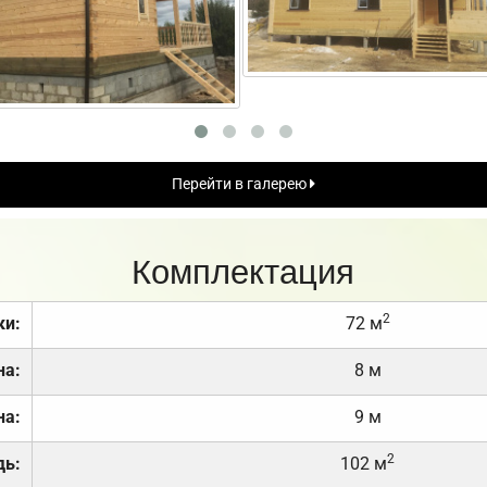
Перейти в галерею
Комплектация
2
ки:
72 м
на:
8 м
на:
9 м
2
дь:
102 м