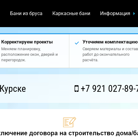
а
Бани из бруса
Каркасные бани
Информация
Корректируем проекты
Уточняем комплектацию
Меняем планировку,
Сверяем материалы и состав
расположение окон, дверей и
работ до окончательного
перегородок.
расчёта.
Курске
+7 921 027-89-