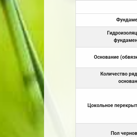
Фундаме
Гидроизоля
фундамен
Основание (обвяз
Количество ря
основа
Цокольное перекры
Пол черно