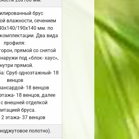
илированный брус
ой влажности, сечением
40х140/190х140 мм. по
комплектации. Два вида
профиля:
сторон, прямой со снятой
Снаружи под «блок- хаус»,
нутри прямой.
а: Сруб одноэтажный- 18
венцов
мансардой- 18 венцов
 этажа- 18 венцов, далее
 с внешней отделкой
итацией бруса.
 2 этажа- 37 венцов
ноджутовое полотно).