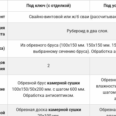
Под ключ (с отделкой)
Под у
нт
Свайно-винтовой или ж/б сваи (рассчитыва
ция
Рубероид в два слоя.
та
Из обрезного бруса (100х150 мм. 150х150 мм. 1
ка)
выбранному сечению бруса). Обработка а
дов
2
ния
Обрезно
Обрезной брус
камерной сушки
влажности
тие
100х150/50х200 мм. с шагом 600 мм.
шагом
Обработка антисептиком.
Обрезная доска
камерной сушки
Обрезна
вой
20х100 мм.
влаж