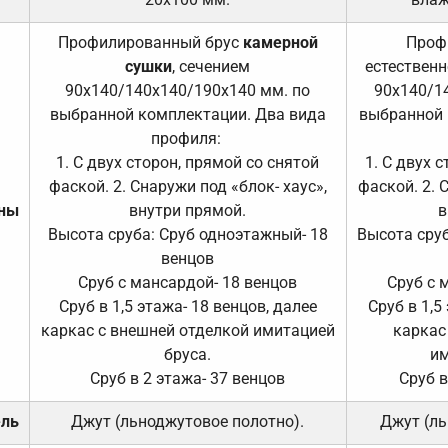
Профилированный брус
камерной
Проф
сушки
, сечением
естественн
90х140/140х140/190х140 мм. по
90х140/1
выбранной комплектации. Два вида
выбранной 
профиля:
1. С двух сторон, прямой со снятой
1. С двух 
фаской. 2. Снаружи под «блок- хаус»,
фаской. 2. 
ены
внутри прямой.
в
Высота сруба: Сруб одноэтажный- 18
Высота сруб
венцов
Сруб с мансардой- 18 венцов
Сруб с 
Сруб в 1,5 этажа- 18 венцов, далее
Сруб в 1,5
каркас с внешней отделкой имитацией
каркас
бруса.
им
Сруб в 2 этажа- 37 венцов
Сруб в
ель
Джут (льноджутовое полотно).
Джут (ль