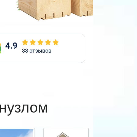
4.9
33
отзывов
анузлом