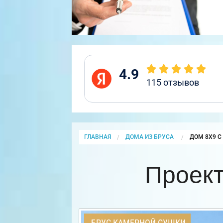
4.9
115
отзывов
ГЛАВНАЯ
ДОМА ИЗ БРУСА
CURRENT:
ДОМ 8Х9 С
Проект
БРУС КАМЕРНОЙ СУШКИ