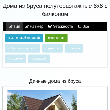
Дома из бруса полутораэтажные 6х8 с
балконом
Тип
Размер
Этажность
Все
с маленькой террасой
с балконом
с большой террасой
с эркером
с сауной
с гаражом
с террасой
Дачные дома из бруса