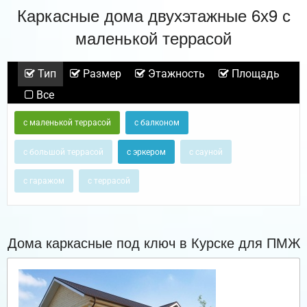
Каркасные дома двухэтажные 6х9 с
маленькой террасой
Тип
Размер
Этажность
Площадь
Все
с маленькой террасой
с балконом
с большой террасой
с эркером
с сауной
с гаражом
с террасой
Дома каркасные под ключ в Курске для ПМЖ