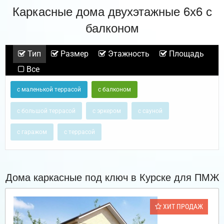
Каркасные дома двухэтажные 6х6 с
балконом
Тип
Размер
Этажность
Площадь
Все
с маленькой террасой
с балконом
с большой террасой
с эркером
с сауной
с гаражом
с террасой
Дома каркасные под ключ в Курске для ПМЖ
ХИТ ПРОДАЖ